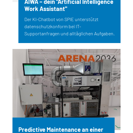
AIWA – dein "Artificial Intelligence
Work Assistant"
Der KI-Chatbot von SPIE unterstützt
datenschutzkonform bei IT-
Supportanfragen und alltäglichen Aufgaben.
Predictive Maintenance an einer