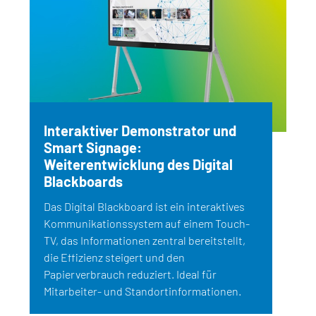
Interaktiver Demonstrator und
Smart Signage:
Weiterentwicklung des Digital
Blackboards
Das Digital Blackboard ist ein interaktives
Kommunikationssystem auf einem Touch-
TV, das Informationen zentral bereitstellt,
die Effizienz steigert und den
Papierverbrauch reduziert. Ideal für
Mitarbeiter- und Standortinformationen.