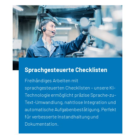
Sprachgesteuerte Checklisten
Freihändiges Arbeiten mit
sprachgesteuerten Checklisten – unsere KI-
Technologie ermöglicht präzise Sprache-zu-
Text-Umwandlung, nahtlose Integration und
automatische Aufgabenbestätigung. Perfekt
für verbesserte Instandhaltung und
Dokumentation.