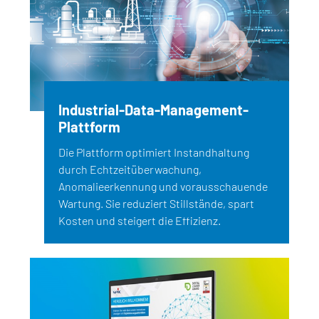
Industrial-Data-Management-
Plattform
Die Plattform optimiert Instandhaltung
durch Echtzeitüberwachung,
Anomalieerkennung und vorausschauende
Wartung. Sie reduziert Stillstände, spart
Kosten und steigert die Effizienz.