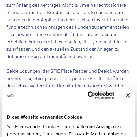
zum Anfang des Vertrages wichtig, um eine rechtssichere
Grundlage mit dem Kunden zu schaffen. Ergänzend dazu
kann man in der Applikation bereits einen Investitionsplan
für die technischen Anlagen des Kunden zusammenstellen.
Dies erweitert die Funktionalität der Datenerfassung
erheblich. Außerdem ist es möglich, die Typenschilddaten
zu erfassen und den aktuellen Zustand der Anlagen zu
dokumentieren und monetär zu bewerten.
Beide Lösungen, der SPIE Plate Reader und Beeldi, wurden
bereits ausgiebig getestet. Das positive Feedback führte
dazu, dass weitere Funktionalitäten hinzugefügt werden,
um langfristig eine medienbruchfreie Integration in die
CAFM-Systeme zu ermöglichen. Eine Desktop-Version des
SPIE Plate Readers wird ebenfalls in Betracht gezogen, um
Anwendungen im Backoffice zu unterstützen.
Diese Website verwendet Cookies
SPIE verwendet Cookies, um Inhalte und Anzeigen zu
personalisieren, Funktionen für soziale Medien anbieten