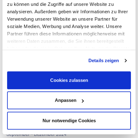
zu können und die Zugriffe auf unsere Website zu
analysieren. Außerdem geben wir Informationen zu Ihrer
Verwendung unserer Website an unsere Partner für
soziale Medien, Werbung und Analyse weiter. Unsere
Partner führen diese Informationen möglicherweise mit
weiteren Daten zusammen, die Sie ihnen bereitgestellt
haben oder die sie im Rahmen Ihrer Nutzung der Dienste
gesammelt haben. Dies schließt gegebenenfalls die
Details zeigen
Verarbeitung Ihrer Daten in den USA ein. Alle weiteren
Informationen zu Cookies finden Sie in unseren
Datenschutzhinweisen
.
Cookies zulassen
Anpassen
Nur notwendige Cookies
Laufzeit:
September – Dezember 2024