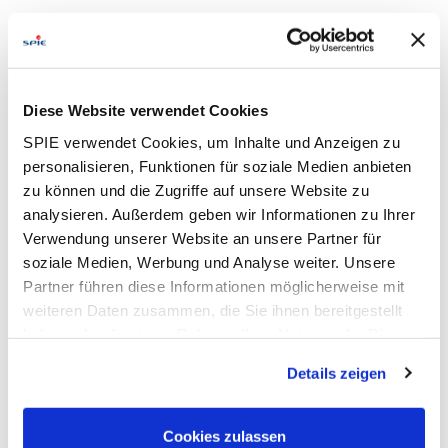
Diese Website verwendet Cookies
YouTube-Video blockiert
SPIE verwendet Cookies, um Inhalte und Anzeigen zu
Durch einen Klick auf die Schaltfläche willigen Sie in die
Aktivierung von Marketing-Cookies ein. Dadurch können Inhalte
personalisieren, Funktionen für soziale Medien anbieten
von Drittanbietern (z. B. YouTube) geladen werden. Weitere
zu können und die Zugriffe auf unsere Website zu
Informationen finden Sie in unserer
Datenschutzerklärung
.
analysieren. Außerdem geben wir Informationen zu Ihrer
Verwendung unserer Website an unsere Partner für
Marketing-Cookies aktivieren
und YouTube-Video anzeigen
soziale Medien, Werbung und Analyse weiter. Unsere
Partner führen diese Informationen möglicherweise mit
weiteren Daten zusammen, die Sie ihnen bereitgestellt
haben oder die sie im Rahmen Ihrer Nutzung der Dienste
gesammelt haben. Dies schließt gegebenenfalls die
Details zeigen
Verarbeitung Ihrer Daten in den USA ein. Alle weiteren
Informationen zu Cookies finden Sie in unseren
Datenschutzhinweisen
.
Cookies zulassen