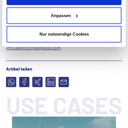
Laufzeit:
Anpassen
Täglicher Einsatz bei einer Vielzahl von Kunden
Kontakt:
Nur notwendige Cookies
Jens Weinitschke
jens.weinitschke@spie.com
Artikel teilen
USE CASES