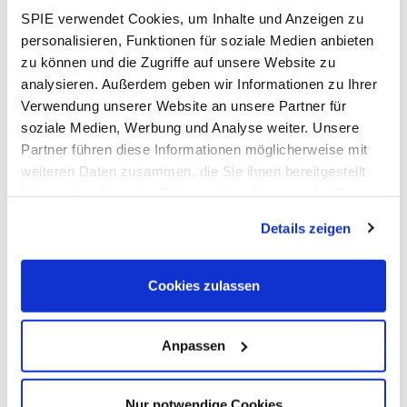
> 23 000
SPIE verwendet Cookies, um Inhalte und Anzeigen zu
personalisieren, Funktionen für soziale Medien anbieten
Kunden vertrauen auf unsere Multitechnik-
zu können und die Zugriffe auf unsere Website zu
Expertise und gestalten mit uns eine erfolgreiche
analysieren. Außerdem geben wir Informationen zu Ihrer
Zukunft.
Verwendung unserer Website an unsere Partner für
soziale Medien, Werbung und Analyse weiter. Unsere
Leistungen erkunden
Partner führen diese Informationen möglicherweise mit
weiteren Daten zusammen, die Sie ihnen bereitgestellt
haben oder die sie im Rahmen Ihrer Nutzung der Dienste
gesammelt haben. Dies schließt gegebenenfalls die
> 20 000
Details zeigen
Verarbeitung Ihrer Daten in den USA ein. Alle weiteren
Informationen zu Cookies finden Sie in unseren
Mitarbeiterinnen und Mitarbeiter setzen sich für
Datenschutzhinweisen
.
eine klimafreundliche und digitale Zukunft ein.
Cookies zulassen
Jobvielfalt entdecken
Anpassen
Nur notwendige Cookies