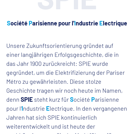
S
ociété
P
arisienne pour l'
I
ndustrie
E
lectrique
Unsere Zukunftsorientierung gründet auf
einer langjährigen Erfolgsgeschichte, die in
das Jahr 1900 zurückreicht: SPIE wurde
gegründet, um die Elektrifizierung der Pariser
Métro zu gewährleisten. Diese stolze
Geschichte tragen wir noch heute im Namen,
denn
SPIE
steht kurz für
S
ociété
P
arisienne
pour l'
I
ndustrie
E
lectrique. In den vergangenen
Jahren hat sich SPIE kontinuierlich
weiterentwickelt und ist heute der