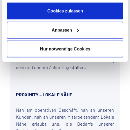
Informationen zu Cookies finden Sie in unseren
unser Anspruch, Best-in-Class zu sein – bei
Datenschutzhinweisen
.
Cookies zulassen
unseren Ergebnissen und unseren
Dienstleistungen. Dabei handeln wir ethisch
korrekt und verantwortungsvoll. Für unsere
Anpassen
Kunden stehen wir für Qualität und
zukunftsorientierte Lösungen. Wir stärken
unsere Mitarbeitenden und begeistern neue
Nur notwendige Cookies
Mitarbeitende für unser Unternehmen. Wir
wollen als Multitechnik-Dienstleister unabhängig
sein und unsere Zukunft gestalten.
PROXIMITY – LOKALE NÄHE
Nah am operativen Geschäft, nah an unseren
Kunden, nah an unseren Mitarbeitenden: Lokale
Nähe erlaubt uns, die Bedarfe unserer