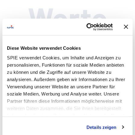
Werte
Unsere Werte leiten und verbinden uns
Diese Website verwendet Cookies
SPIE verwendet Cookies, um Inhalte und Anzeigen zu
personalisieren, Funktionen für soziale Medien anbieten
Wir sind stolz auf unsere Werte. Sie leiten und verbinden
zu können und die Zugriffe auf unsere Website zu
uns in unserem täglichen
analysieren. Außerdem geben wir Informationen zu Ihrer
Arbeitsleben, im Umgang mit Kunden, Geschäftspartnern
Verwendung unserer Website an unsere Partner für
und Mitarbeitenden:
soziale Medien, Werbung und Analyse weiter. Unsere
Partner führen diese Informationen möglicherweise mit
weiteren Daten zusammen, die Sie ihnen bereitgestellt
haben oder die sie im Rahmen Ihrer Nutzung der Dienste
PERFORMANCE - LEISTUNG
gesammelt haben. Dies schließt gegebenenfalls die
Details zeigen
Verarbeitung Ihrer Daten in den USA ein. Alle weiteren
Wir wollen Spitzenleistungen erzielen. Es ist