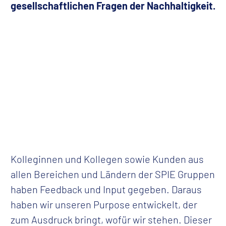
gesellschaftlichen Fragen der Nachhaltigkeit.
Kolleginnen und Kollegen sowie Kunden aus
allen Bereichen und Ländern der SPIE Gruppen
YouTube-Video blockiert
haben Feedback und Input gegeben. Daraus
Durch einen Klick auf die Schaltfläche willigen Sie in die
haben wir unseren Purpose entwickelt, der
Aktivierung von Marketing-Cookies ein. Dadurch können Inhalte
von Drittanbietern (z. B. YouTube) geladen werden. Weitere
zum Ausdruck bringt, wofür wir stehen. Dieser
Informationen finden Sie in unserer
Datenschutzerklärung
.