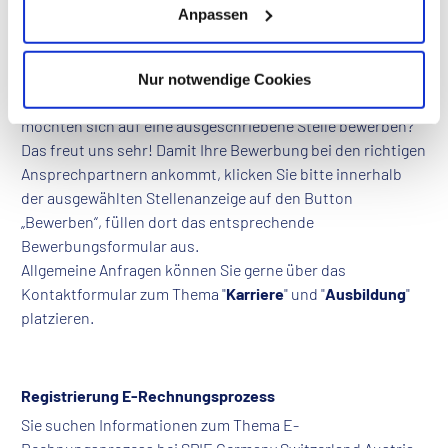
Anpassen
Nähe.
Anfragen zu Karriere/ Stellenangeboten
Nur notwendige Cookies
Sie interessieren sich für eine Karriere bei SPIE und
möchten sich auf eine ausgeschriebene Stelle bewerben?
Das freut uns sehr! Damit Ihre Bewerbung bei den richtigen
Ansprechpartnern ankommt, klicken Sie bitte innerhalb
der ausgewählten Stellenanzeige auf den Button
„Bewerben“, füllen dort das entsprechende
Bewerbungsformular aus.
Allgemeine Anfragen können Sie gerne über das
Kontaktformular zum Thema "
Karriere
" und "
Ausbildung
"
platzieren.
Registrierung E-Rechnungsprozess
Sie suchen Informationen zum Thema E-