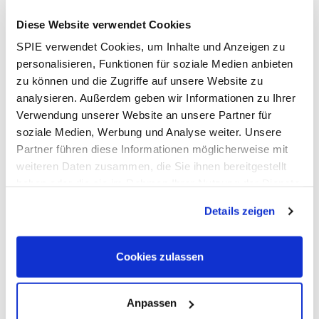
unserem Tochterunternehmen bridgingIT aufgebaut und
unsere spannenden Use Cases, wie das Einkaufsreporting
Diese Website verwendet Cookies
oder FM-Analytics darin integriert.
SPIE verwendet Cookies, um Inhalte und Anzeigen zu
personalisieren, Funktionen für soziale Medien anbieten
Ein weiterer Baustein ist unsere unternehmensinterne
zu können und die Zugriffe auf unsere Website zu
ChatGPT-Instanz AIWA, die es ermöglicht, KI-Assistenten
analysieren. Außerdem geben wir Informationen zu Ihrer
aufzubauen. Da die SPIE eigene Lösung Informationen
Verwendung unserer Website an unsere Partner für
nicht in die allgemeine Cloud übermittelt, ist auch der
soziale Medien, Werbung und Analyse weiter. Unsere
Datenschutz sichergestellt.
Partner führen diese Informationen möglicherweise mit
weiteren Daten zusammen, die Sie ihnen bereitgestellt
haben oder die sie im Rahmen Ihrer Nutzung der Dienste
USE CASES
gesammelt haben. Dies schließt gegebenenfalls die
Details zeigen
Verarbeitung Ihrer Daten in den USA ein. Alle weiteren
Informationen zu Cookies finden Sie in unseren
Datenschutzhinweisen
.
Cookies zulassen
Entdecke, wie wir den Alltag
leichter machen!
Anpassen