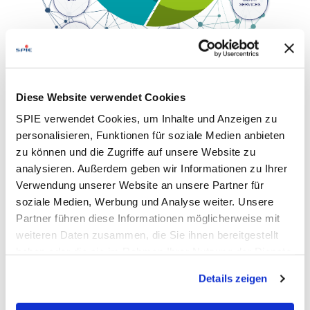
Diese Website verwendet Cookies
SPIE verwendet Cookies, um Inhalte und Anzeigen zu
Digitale Transformation, Klimawandel und der
personalisieren, Funktionen für soziale Medien anbieten
demografischen Wandel sind die wesentlichen Treiber
unseres Geschäfts. Dafür stellen wir uns auf und richten
zu können und die Zugriffe auf unsere Website zu
unsere Digitalstrategie aus.
analysieren. Außerdem geben wir Informationen zu Ihrer
Verwendung unserer Website an unsere Partner für
soziale Medien, Werbung und Analyse weiter. Unsere
Partner führen diese Informationen möglicherweise mit
weiteren Daten zusammen, die Sie ihnen bereitgestellt
haben oder die sie im Rahmen Ihrer Nutzung der Dienste
gesammelt haben. Dies schließt gegebenenfalls die
Details zeigen
Verarbeitung Ihrer Daten in den USA ein. Alle weiteren
Informationen zu Cookies finden Sie in unseren