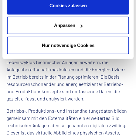
Datenschutzhinweisen
.
Cookies zulassen
Anpassen
Nur notwendige Cookies
Als nachhaltiges Unternehmen...
...setzen wir digitale Lösungen ein: So können wir den
Lebenszyklus technischer Anlagen erweitern, die
Anlagenbereitschaft maximieren und die Energieeffizienz
im Betrieb bereits in der Planung optimieren. Die Basis
ressourcenschonender und energieeffizienter Betriebs-
und Produktionskonzepte sind umfassende Daten, die
gezielt erfasst und analysiert werden.
Betriebs-, Produktions- und Instandhaltungsdaten bilden
gemeinsam mit den Externalitäten ein erweitertes Bild
technischer Anlagen: den so genannten digitalen Zwilling.
Dieser ist das virtuelle Abbild eines physischen Assets,