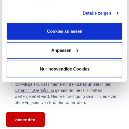
haben oder die sie im Rahmen Ihrer Nutzung der Dienste
gesammelt haben. Dies schließt gegebenenfalls die
Details zeigen
Verarbeitung Ihrer Daten in den USA ein. Alle weiteren
Informationen zu Cookies finden Sie in unseren
Datenschutzhinweisen
.
Cookies zulassen
Anpassen
Nur notwendige Cookies
Datenschutz *
Ich willige ein, dass meine Kontaktdaten an alle in der
Datenschutzerklärung
genannten Gesellschaften
weitergeleitet wird. Meine Einwilligung kann ich jederzeit
ohne Angaben von Gründen widerrufen.
absenden