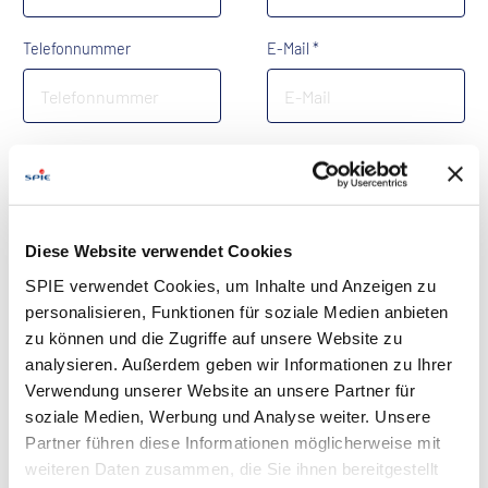
Telefonnummer
E-Mail *
Ihre Nachricht an uns *
Diese Website verwendet Cookies
SPIE verwendet Cookies, um Inhalte und Anzeigen zu
personalisieren, Funktionen für soziale Medien anbieten
zu können und die Zugriffe auf unsere Website zu
analysieren. Außerdem geben wir Informationen zu Ihrer
Verwendung unserer Website an unsere Partner für
Anhänge
soziale Medien, Werbung und Analyse weiter. Unsere
Hier können Sie Ihre Dateien hochladen *
Partner führen diese Informationen möglicherweise mit
Max. Größe 20MB insgesamt für alle Uploads. Nur PDF/Office-
weiteren Daten zusammen, die Sie ihnen bereitgestellt
Dateien sind zulässig.