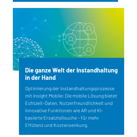
Die ganze Welt der Instandhaltung
in der Hand
Optimierung der Instandhaltungsprozesse
mit Insight Mobile: Die mobile Lösung bietet
Echtzeit-Daten, Nutzerfreundlichkeit und
innovative Funktionen wie AR und KI-
basierte Ersatzteilsuche – für mehr
Effizienz und Kostensenkung.