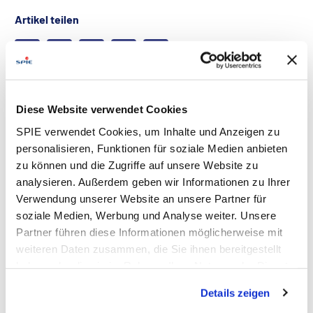
Artikel teilen
USE CASES
Diese Website verwendet Cookies
SPIE verwendet Cookies, um Inhalte und Anzeigen zu
personalisieren, Funktionen für soziale Medien anbieten
zu können und die Zugriffe auf unsere Website zu
analysieren. Außerdem geben wir Informationen zu Ihrer
Verwendung unserer Website an unsere Partner für
soziale Medien, Werbung und Analyse weiter. Unsere
Partner führen diese Informationen möglicherweise mit
weiteren Daten zusammen, die Sie ihnen bereitgestellt
haben oder die sie im Rahmen Ihrer Nutzung der Dienste
Clevere Empfehlungen durch den
gesammelt haben. Dies schließt gegebenenfalls die
Energy Efficiency GPT (E² GPT)
Details zeigen
Verarbeitung Ihrer Daten in den USA ein. Alle weiteren