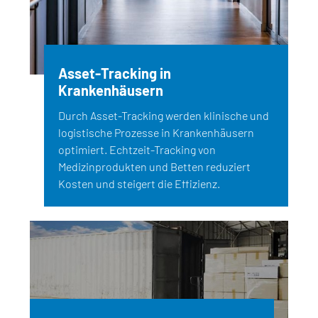
Asset-Tracking in
Krankenhäusern
Durch Asset-Tracking werden klinische und
logistische Prozesse in Krankenhäusern
optimiert. Echtzeit-Tracking von
Medizinprodukten und Betten reduziert
Kosten und steigert die Effizienz.