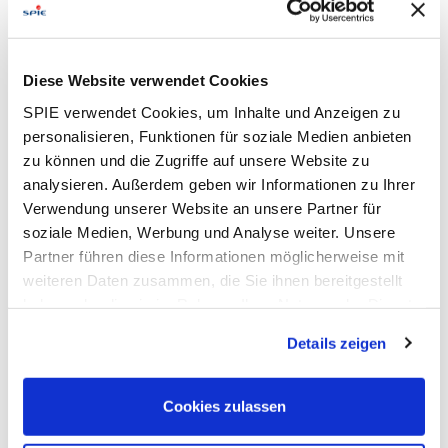
Leistungsphasen
Beraten
Planen
Diese Website verwendet Cookies
SPIE verwendet Cookies, um Inhalte und Anzeigen zu
Errichten
Betreiben
personalisieren, Funktionen für soziale Medien anbieten
zu können und die Zugriffe auf unsere Website zu
Instandhalten
Erneuern
analysieren. Außerdem geben wir Informationen zu Ihrer
Verwendung unserer Website an unsere Partner für
soziale Medien, Werbung und Analyse weiter. Unsere
Partner führen diese Informationen möglicherweise mit
Geschäftsbereich Efficient Facilities
weiteren Daten zusammen, die Sie ihnen bereitgestellt
Niederlassung Franken
haben oder die sie im Rahmen Ihrer Nutzung der Dienste
gesammelt haben. Dies schließt gegebenenfalls die
Ihr Ansprechpartner
Details zeigen
Holger Kutz
Verarbeitung Ihrer Daten in den USA ein. Alle weiteren
holger.kutz@spie.com
Informationen zu Cookies finden Sie in unseren
+49 9131 90 74200
Datenschutzhinweisen
.
Cookies zulassen
SPIE Germany Switzerland Austria