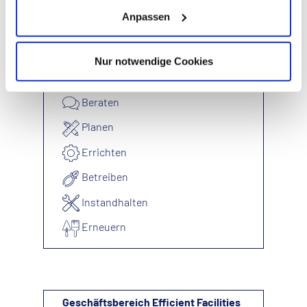
SPIE Efficient Facilities GmbH
Anpassen
Gundstraße 15
91056 Erlangen
Nur notwendige Cookies
Leistungsphasen Umbauten im
Bestand
Beraten
Planen
Errichten
Betreiben
Instandhalten
Erneuern
Geschäftsbereich Efficient Facilities