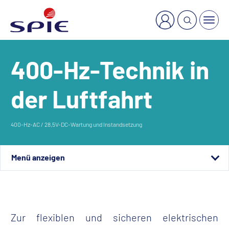
×
Welche Dienstleistung suchen Sie?
400-Hz-Technik in
der Luftfahrt
400-Hz-AC / 28,5V-DC-Wartung und Instandsetzung
Expertise
Smarte Lösung
Zur flexiblen und sicheren elektrischen
Ihre Vorteile