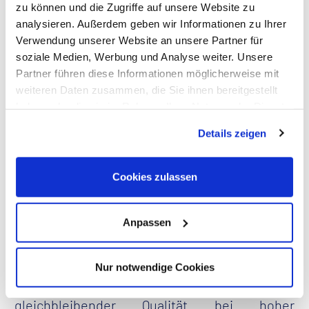
Smarte Lösung
zu können und die Zugriffe auf unsere Website zu
analysieren. Außerdem geben wir Informationen zu Ihrer
Verwendung unserer Website an unsere Partner für
Ohmsche und induktive
soziale Medien, Werbung und Analyse weiter. Unsere
Partner führen diese Informationen möglicherweise mit
Belastungsprüfung
weiteren Daten zusammen, die Sie ihnen bereitgestellt
haben oder die sie im Rahmen Ihrer Nutzung der Dienste
gesammelt haben. Dies schließt gegebenenfalls die
Details zeigen
SPIE hat eine effiziente und smarte Lösung
Verarbeitung Ihrer Daten in den USA ein. Alle weiteren
Informationen zu Cookies finden Sie in unseren
entwickelt, um induktive Belastungsprüfungen
Datenschutzhinweisen
.
Cookies zulassen
der 400-Hz-Bodenstromversorgung
durchzuführen: Unsere innovative
Prüfvorrichtung
kann nicht nur die
Anpassen
standardisierte ohmsche Belastungsprüfung
durchführen, sondern auch die induktive
Nur notwendige Cookies
Belastung der Anlagen simulieren – und das in
gleichbleibender Qualität bei hoher