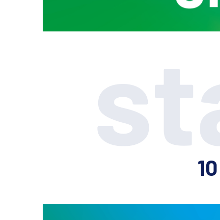
st
10