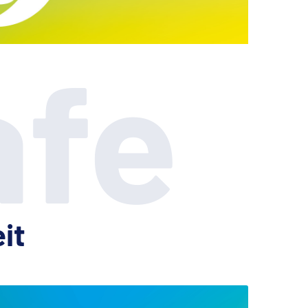
afe
eit