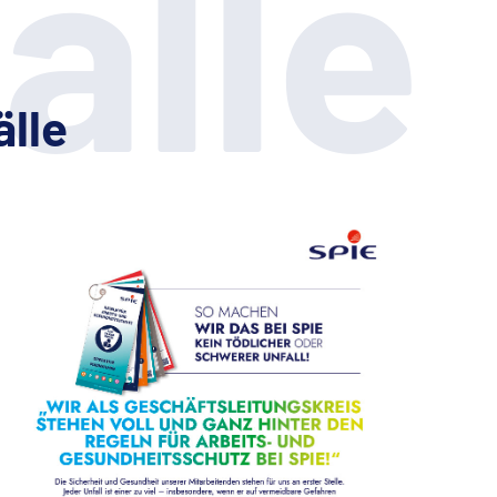
älle
älle