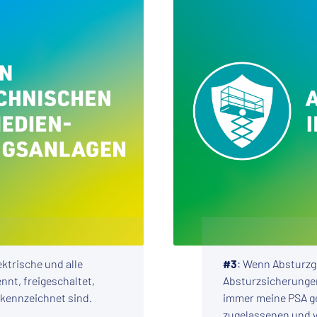
ektrische und alle
#3
: Wenn Absturzg
nnt, freigeschaltet,
Absturzsicherungen 
kennzeichnet sind.
immer meine PSA g
zugelassenen und 