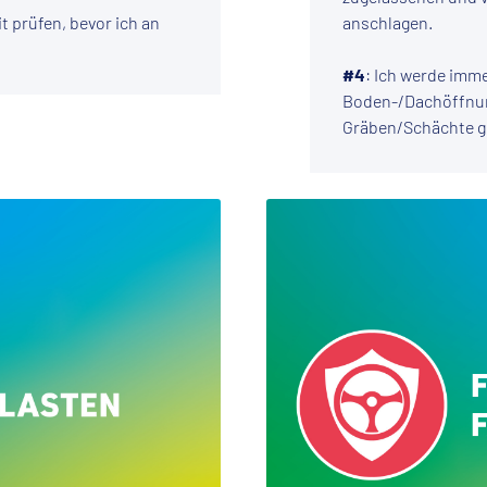
t prüfen, bevor ich an
anschlagen.
#4
: Ich werde imm
Boden-/Dachöffnun
Gräben/Schächte ge