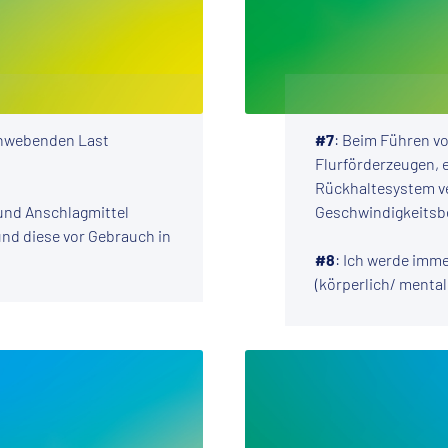
schwebenden Last
#7
: Beim Führen v
Flurförderzeugen, 
Rückhaltesystem v
und Anschlagmittel
Geschwindigkeitsb
und diese vor Gebrauch in
#8
: Ich werde imme
(körperlich/ menta