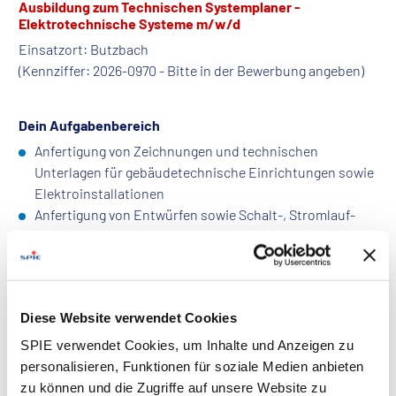
Ausbildung zum Technischen Systemplaner -
Elektrotechnische Systeme m/w/d
Einsatzort: Butzbach
(Kennziffer: 2026-0970 - Bitte in der Bewerbung angeben)
Dein Aufgabenbereich
Anfertigung von Zeichnungen und technischen
Unterlagen für gebäudetechnische Einrichtungen sowie
Elektroinstallationen
Anfertigung von Entwürfen sowie Schalt-, Stromlauf-
und Verkabelungsplänen mit CAD-Systemen
Erstellung von Montage- und Bestandsplanungen
Erstellung von Laufkarten sowie technischer
Dokumentations- und Präsentationsunterlagen
Diese Website verwendet Cookies
Beachtung der jeweils einschlägigen Zeichnungsnormen
SPIE verwendet Cookies, um Inhalte und Anzeigen zu
personalisieren, Funktionen für soziale Medien anbieten
zu können und die Zugriffe auf unsere Website zu
Das bringst Du mit