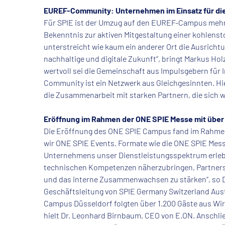
EUREF-Community: Unternehmen im Einsatz für di
Für SPIE ist der Umzug auf den EUREF-Campus mehr al
Bekenntnis zur aktiven Mitgestaltung einer kohlen
unterstreicht wie kaum ein anderer Ort die Ausrichtu
nachhaltige und digitale Zukunft“, bringt Markus Ho
wertvoll sei die Gemeinschaft aus Impulsgebern für 
Community ist ein Netzwerk aus Gleichgesinnten. Hie
die Zusammenarbeit mit starken Partnern, die sich w
Eröffnung im Rahmen der ONE SPIE Messe mit über
Die Eröffnung des ONE SPIE Campus fand im Rahmen 
wir ONE SPIE Events. Formate wie die ONE SPIE Mess
Unternehmens unser Dienstleistungsspektrum erlebba
technischen Kompetenzen näherzubringen, Partners
und das interne Zusammenwachsen zu stärken“, so D
Geschäftsleitung von SPIE Germany Switzerland Aus
Campus Düsseldorf folgten über 1.200 Gäste aus Wir
hielt Dr. Leonhard Birnbaum, CEO von E.ON. Anschli