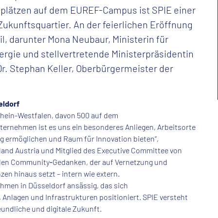
tsplätzen auf dem EUREF-Campus ist SPIE einer
ukunftsquartier. An der feierlichen Eröffnung
l, darunter Mona Neubaur, Ministerin für
ergie und stellvertretende Ministerpräsidentin
r. Stephan Keller, Oberbürgermeister der
eldorf
rhein-Westfalen, davon 500 auf dem
rnehmen ist es uns ein besonderes Anliegen, Arbeitsorte
g ermöglichen und Raum für Innovation bieten“,
and Austria und Mitglied des Executive Committee von
 den Community‑Gedanken, der auf Vernetzung und
n hinaus setzt – intern wie extern.
ehmen in Düsseldorf ansässig, das sich
 Anlagen und Infrastrukturen positioniert. SPIE versteht
reundliche und digitale Zukunft.