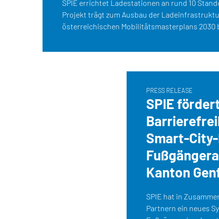
SPIE errichtet Ladestationen an rund 10 Stando
Projekt trägt zum Ausbau der Ladeinfrastrukt
österreichischen Mobilitätsmasterplans 2030 b
PRESS RELEASE
SPIE förder
Barrierefrei
Smart-City-
Fußgängera
Kanton Gen
SPIE hat in Zusammen
Partnern ein neues S