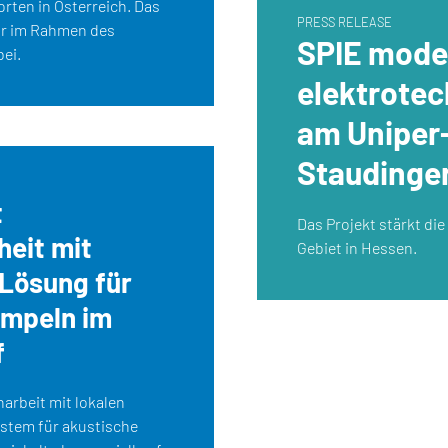
rten in Österreich. Das
PRESS RELEASE
ur im Rahmen des
SPIE moder
ei.
elektrotec
am Uniper
Staudinge
t
Das Projekt stärkt di
heit mit
Gebiet in Hessen.
Lösung für
mpeln im
f
arbeit mit lokalen
ystem für akustische