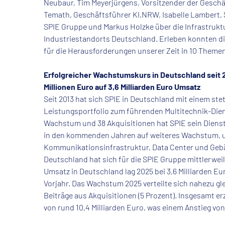
Neubaur, Tim Meyerjürgens, Vorsitzender der Geschä
Temath, Geschäftsführer KI.NRW, Isabelle Lambert,
SPIE Gruppe und Markus Holzke über die Infrastruk
Industriestandorts Deutschland. Erleben konnten d
für die Herausforderungen unserer Zeit in 10 Them
Erfolgreicher Wachstumskurs in Deutschland seit 2
Millionen Euro auf 3,6 Milliarden Euro Umsatz
Seit 2013 hat sich SPIE in Deutschland mit einem st
Leistungsportfolio zum führenden Multitechnik-Diens
Wachstum und 38 Akquisitionen hat SPIE sein Diens
in den kommenden Jahren auf weiteres Wachstum, u. 
Kommunikationsinfrastruktur, Data Center und Gebä
Deutschland hat sich für die SPIE Gruppe mittlerwe
Umsatz in Deutschland lag 2025 bei 3,6 Milliarden 
Vorjahr. Das Wachstum 2025 verteilte sich nahezu g
Beiträge aus Akquisitionen (5 Prozent). Insgesamt e
von rund 10,4 Milliarden Euro, was einem Anstieg vo