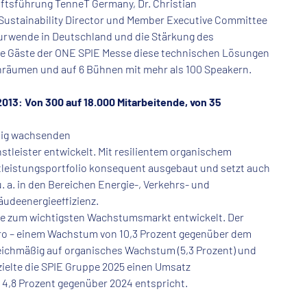
ftsführung TenneT Germany, Dr. Christian
 Sustainability Director und Member Executive Committee
turwende in Deutschland und die Stärkung des
ie Gäste der ONE SPIE Messe diese technischen Lösungen
enräumen und auf 6 Bühnen mit mehr als 100 Speakern.
013: Von 300 auf 18.000 Mitarbeitende, von 35
etig wachsenden
tleister entwickelt. Mit resilientem organischem
tleistungsportfolio konsequent ausgebaut und setzt auch
a. in den Bereichen Energie-, Verkehrs- und
udeenergieeffizienz.
ile zum wichtigsten Wachstumsmarkt entwickelt. Der
Euro – einem Wachstum von 10,3 Prozent gegenüber dem
leichmäßig auf organisches Wachstum (5,3 Prozent) und
rzielte die SPIE Gruppe 2025 einen Umsatz
n 4,8 Prozent gegenüber 2024 entspricht.