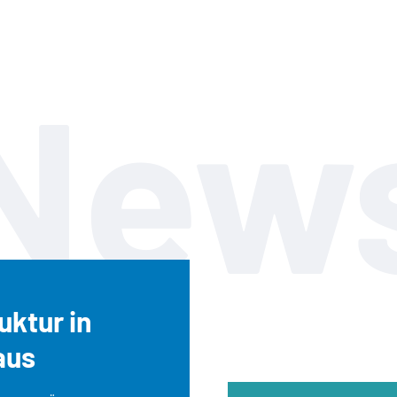
New
uktur in
aus