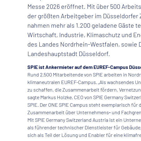
Messe 2026 eröffnet. Mit über 500 Arbei
der größten Arbeitgeber im Düsseldorfer Z
nahmen mehr als 1.200 geladene Gäste tei
Wirtschaft, Industrie, Klimaschutz und En
des Landes Nordrhein-Westfalen, sowie D
Landeshauptstadt Düsseldorf.
SPIE ist Ankermieter auf dem EUREF-Campus Düss
Rund 2.500 Mitarbeitende von SPIE arbeiten in Nord
klimaneutralen EUREF-Campus. „Als wachsendes Unte
zu schaffen, die Zusammenarbeit fördern, Vernetzun
sagte Markus Holzke, CEO von SPIE Germany Switzerl
SPIE. Der ONE SPIE Campus steht exemplarisch für
Zusammenarbeit über Unternehmens‑ und Fachgrenze
Mit SPIE Germany Switzerland Austria ist ein Untern
als führender technischer Dienstleister für Gebäude,
sich als Teil der Lösung und Enabler für eine klimaf