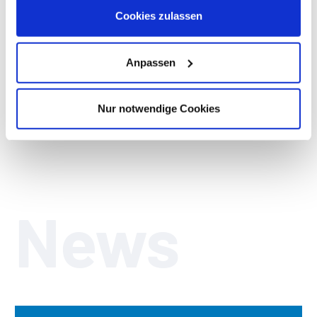
Datenschutzhinweisen
.
Pressemitteilung (PDF, 0,18 MB)
Cookies zulassen
Pressebild (JPG, 0,81 MB)
Anpassen
Nur notwendige Cookies
News