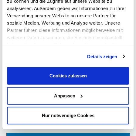
zu können und die Zugriffe auf unsere Website zu
Pressemitteilung (PDF, 0,22 MB)
analysieren. Außerdem geben wir Informationen zu Ihrer
Verwendung unserer Website an unsere Partner für
Pressebild (JPG, 0,25 MB)
soziale Medien, Werbung und Analyse weiter. Unsere
Partner führen diese Informationen möglicherweise mit
weiteren Daten zusammen, die Sie ihnen bereitgestellt
haben oder die sie im Rahmen Ihrer Nutzung der Dienste
gesammelt haben. Dies schließt gegebenenfalls die
Details zeigen
Verarbeitung Ihrer Daten in den USA ein. Alle weiteren
Informationen zu Cookies finden Sie in unseren
Datenschutzhinweisen
.
Cookies zulassen
News
Anpassen
Nur notwendige Cookies