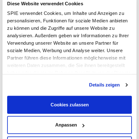
Diese Website verwendet Cookies
von Maßnahmen erreicht werden sollen: von der
SPIE verwendet Cookies, um Inhalte und Anzeigen zu
Kinowerbung über strategische Schul- und
personalisieren, Funktionen für soziale Medien anbieten
Hochschulpartnerschaften bis hin zur konsequenten
zu können und die Zugriffe auf unsere Website zu
Einbindung, Weiterentwicklung und Förderung der
analysieren. Außerdem geben wir Informationen zu Ihrer
aktuellen Mitarbeitenden.
Verwendung unserer Website an unsere Partner für
soziale Medien, Werbung und Analyse weiter. Unsere
Partner führen diese Informationen möglicherweise mit
[1] Stand 30.09.2023
weiteren Daten zusammen, die Sie ihnen bereitgestellt
haben oder die sie im Rahmen Ihrer Nutzung der Dienste
gesammelt haben. Dies schließt gegebenenfalls die
Details zeigen
Verarbeitung Ihrer Daten in den USA ein. Alle weiteren
Informationen zu Cookies finden Sie in unseren
Datenschutzhinweisen
.
Cookies zulassen
Anpassen