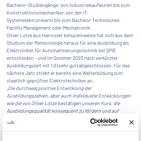
Bachelor-Studiengänge: von Industriekaufleuten bis zum
Konstruktionsmechaniker, von der IT-
Systemelektronikerin bis zum Bachelor Technisches
Facility Management oder Mechatronik.
Oliver Lotze aus Hannover beispielsweise hat sich aus dem
Studium der Meteorologie heraus für eine Ausbildung als
Elektroniker für Automatisierungstechnik bei SPIE
entschieden – und im Sommer 2023 nach verkürzter
Ausbildungszeit mit 1,0 (sehr gut) abgeschlossen. Für das
nächste Jahr strebt er bereits eine Weiterbildung zum
staatlich geprüften Elektrotechniker an.
„Die durchweg positive Entwicklung der
Ausbildungszahlen, aber auch individuelle Entwicklungen
wie die von Oliver Lotze bestätigen unseren Kurs, die
Ausbildungsqualität konsequent zu fördern und auf
unseren technikbegeisterten Nachwuchs zu setzen“,
sagt
Bianca Stöhr. Um Technikbegeisterte für SPIE zu gewinnen
und weiterzuentwickeln, hat sich der Multitechnik-
Dienstleister starke Ziele gesetzt, die durch eine Vielfalt