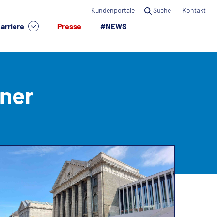
Kundenportale
Suche
Kontakt
arriere
Presse
#NEWS
×
iner