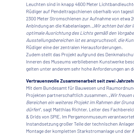
Leuchten sind in knapp 4600 Meter Lichtbandleuchten
Rüdiger auf Pendeltragschienen oberhalb von tages
2300 Meter Stromschienen zur Aufnahme von etwa 2
Anbindung an die Kabelanlagen. „
Wir achten bei der 
optimale Ausrichtung des Lichts gemäß den Vorgaben
Ausstellungsbereichen ist es anspruchsvoll, die Kuns
Rüdiger eine der zentralen Herausforderungen.
Zudem stellt das Projekt aufgrund des Denkmalschu
Inneren des Museums verbliebenen Kunstwerke beso
gelten unter anderem sehr hohe Anforderungen an 
Vertrauensvolle Zusammenarbeit seit zwei Jahrze
Mit dem Bundesamt für Bauwesen und Raumordnung arb
Projekten partnerschaftlich zusammen. „
Wir freuen 
Bereichen ein weiteres Projekt im Rahmen der Gru
dürfen
“, sagt Matthias Richter, Leiter des Fachber
& Grids von SPIE. Im Pergamonmuseum verantwortet d
Instandsetzung großer Teile der technischen Anlagen
Montage der kompletten Starkstromanlage und der An