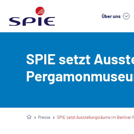
Über uns
We
SPIE setzt Ausst
Pergamonmuseum 
Presse
SPIE setzt Ausstellungsräume im Berliner