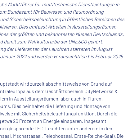
che Marktführer für multitechnische Dienstleistungen in
 vom Bundesamt für Bauwesen und Raumordnung
 und Sicherheitsbeleuchtung in öffentlichen Bereichen des
sieren. Dies umfasst Arbeiten in Ausstellungsräumen,
ines der größten und bekanntesten Museen Deutschlands,
d damit zum Weltkulturerbe der UNESCO gehört.
ng der Lieferanten der Leuchten starteten im August
 Januar 2022 und werden voraussichtlich bis Februar 2025
tstadt wird zurzeit abschnittsweise von Grund auf
entraleuropa aus dem Geschäftsbereich CityNetworks &
allem in Ausstellungsräumen, aber auch in Fluren,
ms. Dies beinhaltet die Lieferung und Montage von
ilweise mit Sicherheitsbeleuchtungsfunktion. Durch die
 etwa 20 Prozent an Energie einsparen. Insgesamt
00 energiesparende LED-Leuchten unter anderem in den
al, Mschattasaal, Telephossaal, Erste-Reiche-Saal). Die