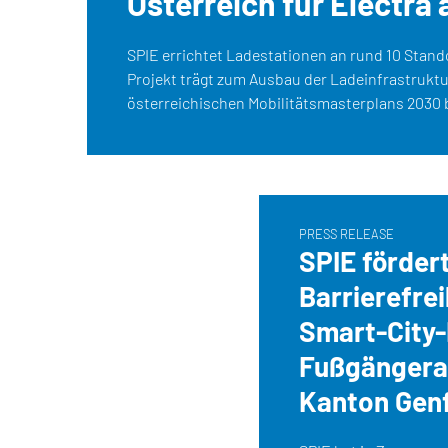
Österreich für Electra 
SPIE errichtet Ladestationen an rund 10 Stando
Projekt trägt zum Ausbau der Ladeinfrastrukt
österreichischen Mobilitätsmasterplans 2030 b
PRESS RELEASE
SPIE förder
Barrierefrei
Smart-City-
Fußgängera
Kanton Gen