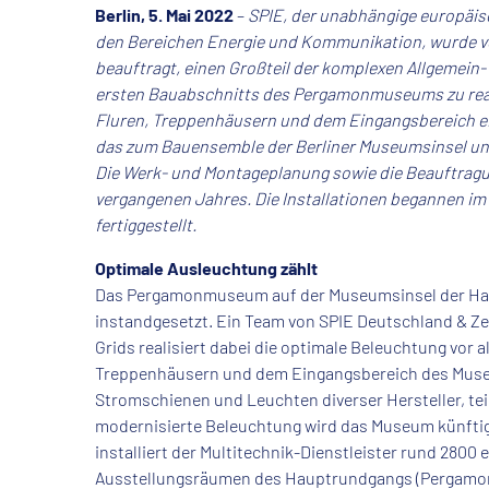
Berlin, 5. Mai 2022
–
SPIE, der unabhängige europäis
den Bereichen Energie und Kommunikation, wurde
beauftragt, einen Großteil der komplexen Allgemein-
ersten Bauabschnitts des Pergamonmuseums zu reali
Fluren, Treppenhäusern und dem
Eingangsbereich e
das zum Bauensemble der Berliner Museumsinsel un
Die Werk- und Montageplanung sowie die Beauftragu
vergangenen Jahres. Die Installationen begannen im
fertiggestellt.
Optimale Ausleuchtung zählt
Das Pergamonmuseum auf der Museumsinsel der Haup
instandgesetzt. Ein Team von SPIE Deutschland & Z
Grids realisiert dabei die optimale Beleuchtung vor 
Treppenhäusern und dem Eingangsbereich des Museu
Stromschienen und Leuchten diverser Hersteller, te
modernisierte Beleuchtung wird das Museum künftig
installiert der Multitechnik-Dienstleister rund 28
Ausstellungsräumen des Hauptrundgangs (Pergamonsa