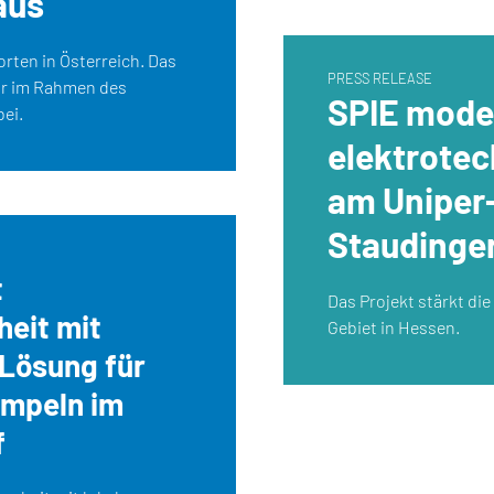
aus
rten in Österreich. Das
PRESS RELEASE
ur im Rahmen des
SPIE moder
ei.
elektrotec
am Uniper
Staudinge
t
Das Projekt stärkt di
heit mit
Gebiet in Hessen.
Lösung für
mpeln im
f