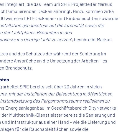
 integriert, die das Team um SPIE Projektleiter Markus
lichtsimulierenden Decken anbringt. Hinzu kommen zirka
00 weiteren LED-Deckenan- und Einbauleuchten sowie die
Installation genauestens auf die Intensität sowie die
 der Lichtplaner. Besonders in den
twerke ins richtige Licht zu setzen
“, beschreibt Markus
tzes und des Schutzes der während der Sanierung im
ndere Ansprüche an die Umsetzung der Arbeiten – es
den Brandschutz.
hnten
eitet SPIE bereits seit über 20 Jahren in vielen
uns, mit der Installation der Beleuchtung in öffentlichen
ndinstandsetzung des Pergamonmuseums realisieren zu
eichs Energieanlagenbau im Geschäftsbereich CityNetworks
er Multitechnik-Dienstleister bereits die Sanierung und
 und Infrastruktur aus einer Hand – wie die Lieferung und
lagen für die Rauchableitflächen sowie die