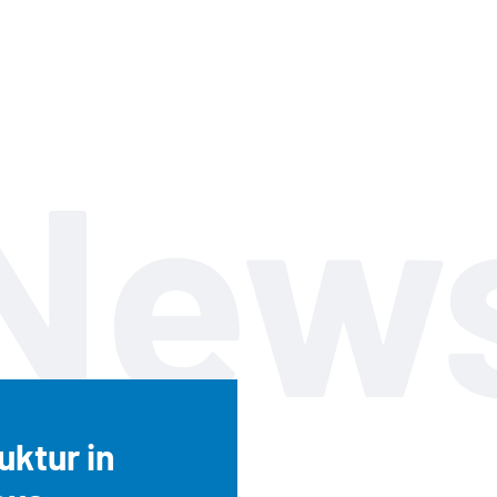
New
uktur in