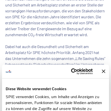
und Sicherheit am Arbeitsplatz stehen an erster Stelle der
vorrangigen Herausforderungen, die von den Stakeholdern
von SPIE für die nächsten Jahre identifiziert wurden. Die
erzielten Ergebnisse verdeutlichen, wie viel von SPIE als
aktiver Treiber der Energiewende im Bezug auf eine
zunehmende CO
-freie Wirtschaft erwartet wird.
2
Dabei hat auch die Gesundheit und Sicherheit am
Arbeitsplatz für SPIE höchste Priorität. Anfang 2021 hat
das Unternehmen die zehn sogenannten „Life Saving Rules“
(lebensrettende Sicherheitsvorschriften) im Unternehmen
eingeführt und in den Fokus der diesjährigen Aktivitäten
gestellt. Ziel ist es, schweren Unfällen mithilfe von
Maßnahmenplänen und bezifferten Zielen vorzubeugen. So
konnten bereits 2020 die schweren Unfälle innerhalb des
Diese Website verwendet Cookies
Unternehmens um 25 Prozent verringert werden. Diese
SPIE verwendet Cookies, um Inhalte und Anzeigen zu
Zahl bestätigt den bereits 2019 festgestellten Rückgang um
personalisieren, Funktionen für soziale Medien anbieten
20 Prozent.
zu können und die Zugriffe auf unsere Website zu