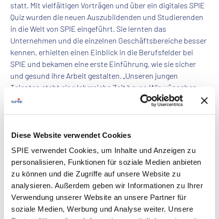
statt. Mit vielfältigen Vorträgen und über ein digitales SPIE
Quiz wurden die neuen Auszubildenden und Studierenden
in die Welt von SPIE eingeführt. Sie lernten das
Unternehmen und die einzelnen Geschäftsbereiche besser
kennen, erhielten einen Einblick in die Berufsfelder bei
SPIE und bekamen eine erste Einführung, wie sie sicher
und gesund ihre Arbeit gestalten. „Unseren jungen
Talenten steht eine lehrreiche Zeit bevor. Wir wünschen
allen viel Erfolg und Spaß bei ihrer Ausbildung und freuen
uns, dass sie ab sofort Teil des Teams sind“, sagt
Maximilian Schrenner, Leiter Recruiting von SPIE
Deutschland & Zentraleuropa.
Diese Website verwendet Cookies
SPIE verwendet Cookies, um Inhalte und Anzeigen zu
Mehr über die Ausbildung bei SPIE:
personalisieren, Funktionen für soziale Medien anbieten
https://spie.de/karriere/ausbildung-duales-studium
zu können und die Zugriffe auf unsere Website zu
analysieren. Außerdem geben wir Informationen zu Ihrer
Verwendung unserer Website an unsere Partner für
soziale Medien, Werbung und Analyse weiter. Unsere