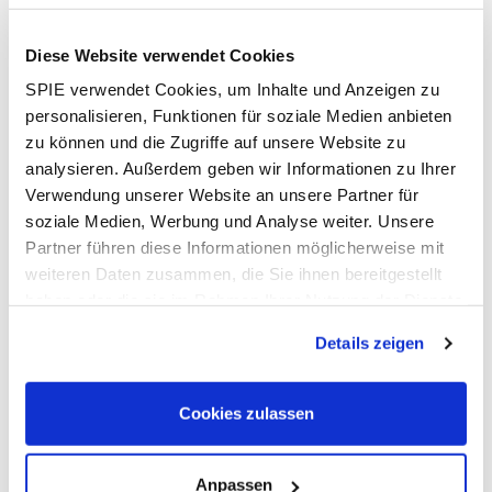
Bereichen EMSR und Automatisierung unter der Marke
SPIE einen starken Beitrag zu leisten.“
Diese Website verwendet Cookies
SPIE verwendet Cookies, um Inhalte und Anzeigen zu
Der endgültige Abschluss der Transaktion wird
personalisieren, Funktionen für soziale Medien anbieten
voraussichtlich im Mai 2019 erfolgen und steht unter dem
zu können und die Zugriffe auf unsere Website zu
Vorbehalt der Freigabe durch die Kartellbehörden.
analysieren. Außerdem geben wir Informationen zu Ihrer
Verwendung unserer Website an unsere Partner für
soziale Medien, Werbung und Analyse weiter. Unsere
Partner führen diese Informationen möglicherweise mit
Downloads
weiteren Daten zusammen, die Sie ihnen bereitgestellt
haben oder die sie im Rahmen Ihrer Nutzung der Dienste
20190401_PR_Akquisition_Christof
gesammelt haben. Dies schließt gegebenenfalls die
Electrics_DE (PDF, 0,27 MB)
Details zeigen
Verarbeitung Ihrer Daten in den USA ein. Alle weiteren
Informationen zu Cookies finden Sie in unseren
Datenschutzhinweisen
.
Cookies zulassen
Anpassen