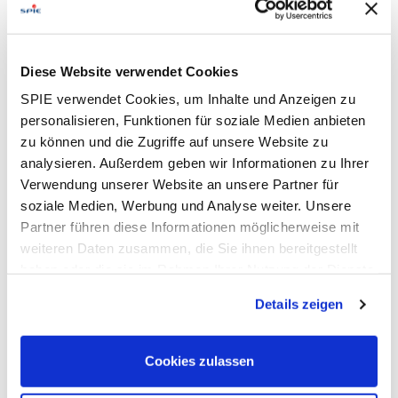
UK.
SPIE legt zudem besonderen Wert auf die Förderung von
Diese Website verwendet Cookies
Nachwuchstalenten sowie die Stärkung von Frauen in der
Belegschaft. Beides mit Erfolg: Derzeit sind ungefähr 16%
SPIE verwendet Cookies, um Inhalte und Anzeigen zu
aller Neueinstellungen Frauen, während es noch vor drei
personalisieren, Funktionen für soziale Medien anbieten
Jahren 10% waren. Allein in Deutschland wurden im
zu können und die Zugriffe auf unsere Website zu
vergangenen Sommer zum Start des neuen
analysieren. Außerdem geben wir Informationen zu Ihrer
Ausbildungsjahres 278 Ausbildungsstellen in 31
Verwendung unserer Website an unsere Partner für
Ausbildungsberufen besetzt. Die Zahl der
soziale Medien, Werbung und Analyse weiter. Unsere
Ausbildungsanfängerinnen und -anfänger konnte damit
Partner führen diese Informationen möglicherweise mit
gegenüber dem Vorjahr um 56% deutlich gesteigert
weiteren Daten zusammen, die Sie ihnen bereitgestellt
werden. Das Ziel: eine qualifizierte, solide und vielseitige
haben oder die sie im Rahmen Ihrer Nutzung der Dienste
Berufsausbildung für die Fachkräfte von morgen.
gesammelt haben. Dies schließt gegebenenfalls die
Details zeigen
Verarbeitung Ihrer Daten in den USA ein. Alle weiteren
Informationen zu Cookies finden Sie in unseren
Datenschutzhinweisen
.
Cookies zulassen