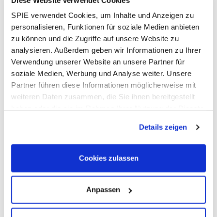
jährlich möglich.
SPIE verwendet Cookies, um Inhalte und Anzeigen zu
personalisieren, Funktionen für soziale Medien anbieten
zu können und die Zugriffe auf unsere Website zu
analysieren. Außerdem geben wir Informationen zu Ihrer
Verwendung unserer Website an unsere Partner für
soziale Medien, Werbung und Analyse weiter. Unsere
Partner führen diese Informationen möglicherweise mit
weiteren Daten zusammen, die Sie ihnen bereitgestellt
haben oder die sie im Rahmen Ihrer Nutzung der Dienste
gesammelt haben. Dies schließt gegebenenfalls die
Details zeigen
Verarbeitung Ihrer Daten in den USA ein. Alle weiteren
Informationen zu Cookies finden Sie in unseren
Datenschutzhinweisen
.
Cookies zulassen
Anpassen