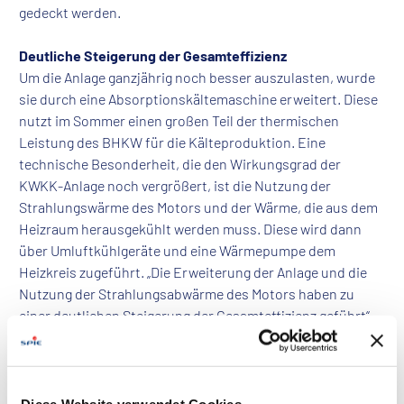
gedeckt werden.
Deutliche Steigerung der Gesamteffizienz
Um die Anlage ganzjährig noch besser auszulasten, wurde
sie durch eine Absorptionskältemaschine erweitert. Diese
nutzt im Sommer einen großen Teil der thermischen
Leistung des BHKW für die Kälteproduktion. Eine
technische Besonderheit, die den Wirkungsgrad der
KWKK-Anlage noch vergrößert, ist die Nutzung der
Strahlungswärme des Motors und der Wärme, die aus dem
Heizraum herausgekühlt werden muss. Diese wird dann
über Umluftkühlgeräte und eine Wärmepumpe dem
Heizkreis zugeführt. „Die Erweiterung der Anlage und die
Nutzung der Strahlungsabwärme des Motors haben zu
einer deutlichen Steigerung der Gesamteffizienz geführt“,
so Thomas Knorr. Der Primärenergiebedarf wurde um 26
Prozent gegenüber der getrennten Erzeugung von Strom
und Wärme reduziert. Zudem ist mit der modernisierten
Anlage eine Umweltentlastung von 7.000 Tonnen CO2
Diese Website verwendet Cookies