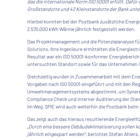
das die internationale Norm ISO 50001 erfüllt. Dafür
Großstandorte und 42 Kleinstandorte der Bank unte
Hierbei konnten bei der Postbank zusätzliche Energ
2.570.000 kWh Wärme jährlich festgestellt werden.
Das Projektmanagement und die Potenzialanalyse für 
Solutions. Ihre Ingenieure ermittelten die Energies
Resultat war ein ISO 50001-konformer Energieberich
untersuchten Standort sowie für das Unternehmen in
Gleichzeitig wurden in Zusammenarbeit mit dem En
Vorgaben nach ISO 50001 eingeführt und mit den Re
Umweltmanagementsystems abgestimmt, um Synergie
Compliance Check und interner Auditierung der Stand
im Weg. SPIE wird auch weiterhin die Postbank beim
Das zeigt auch das hieraus resultierende Energieeff
„Durch eine bessere Gebäudeklimatisierung sollen 
jährlich eingespart werden“,
berichtet Stefan Ahlers,