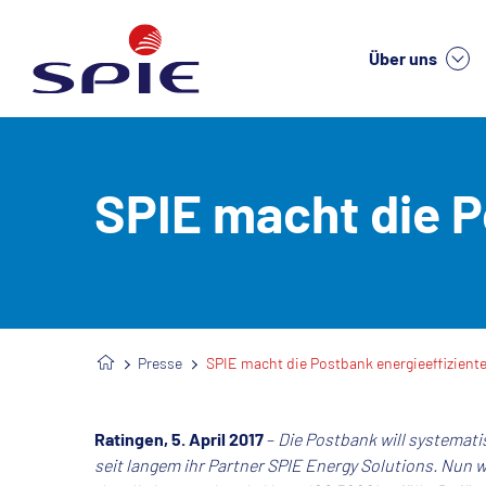
Über uns
We
SPIE macht die P
Presse
SPIE macht die Postbank energieeffiziente
Ratingen, 5. April 2017
–
Die Postbank will systemati
seit langem ihr Partner SPIE Energy Solutions. Nu