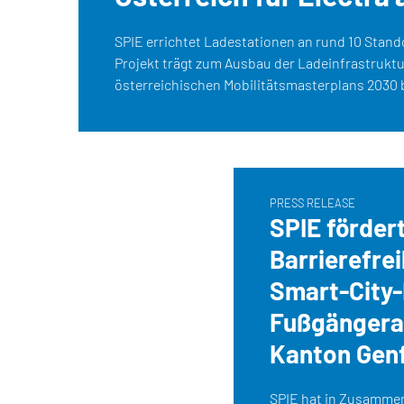
SPIE errichtet Ladestationen an rund 10 Stando
Projekt trägt zum Ausbau der Ladeinfrastrukt
österreichischen Mobilitätsmasterplans 2030 b
PRESS RELEASE
SPIE förder
Barrierefrei
Smart-City-
Fußgängera
Kanton Gen
SPIE hat in Zusammen