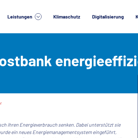
Leistungen
Klimaschutz
Digitalisierung
K
lche Dienstleistung suchen Sie?
ostbank energieeffiz
r
sch ihren Energieverbrauch senken. Dabei unterstützt sie
n wurde ein neues Energiemanagementsystem eingeführt,