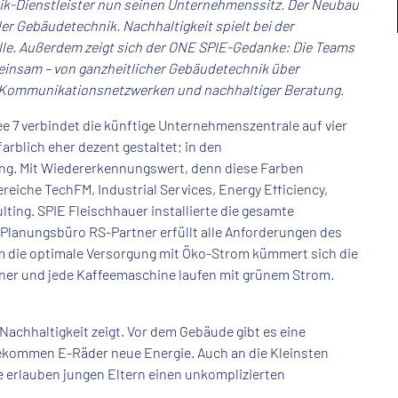
nik-Dienstleister nun seinen Unternehmenssitz. Der Neubau
er Gebäudetechnik. Nachhaltigkeit spielt bei der
lle. Außerdem zeigt sich der ONE SPIE-Gedanke: Die Teams
einsam – von ganzheitlicher Gebäudetechnik über
zu Kommunikationsnetzwerken und nachhaltiger Beratung.
e 7 verbindet die künftige Unternehmenszentrale auf vier
farblich eher dezent gestaltet; in den
ng. Mit Wiedererkennungswert, denn diese Farben
eiche TechFM, Industrial Services, Energy Efficiency,
ing. SPIE Fleischhauer installierte die gesamte
Planungsbüro RS-Partner erfüllt alle Anforderungen des
m die optimale Versorgung mit Öko-Strom kümmert sich die
ner und jede Kaffeemaschine laufen mit grünem Strom.
e Nachhaltigkeit zeigt. Vor dem Gebäude gibt es eine
bekommen E-Räder neue Energie. Auch an die Kleinsten
te erlauben jungen Eltern einen unkomplizierten