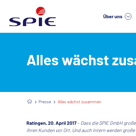
Über uns
We
Alles wächst z
Presse
Alles wächst zusammen
Ratingen, 20. April 2017
–
Dass die SPIE GmbH große P
ihren Kunden vor Ort. Und auch intern werden große 