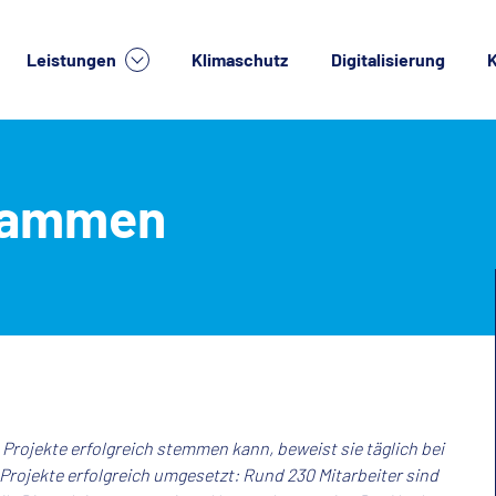
Leistungen
Klimaschutz
Digitalisierung
K
lche Dienstleistung suchen Sie?
usammen
rojekte erfolgreich stemmen kann, beweist sie täglich bei
Projekte erfolgreich umgesetzt: Rund 230 Mitarbeiter sind