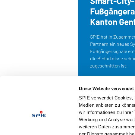
Smart-City-
Fußgängera
Kanton Gen
SPIE hat in Zusammen
Partnern ein neues S
Fußgängersignale entw
die Bedürfnisse sehb
zugeschnitten ist.
Diese Website verwendet
SPIE verwendet Cookies, u
Medien anbieten zu können
wir Informationen zu Ihre
Werbung und Analyse weite
AGB
Im
weiteren Daten zusammen, 
der Dienste gesammelt hab