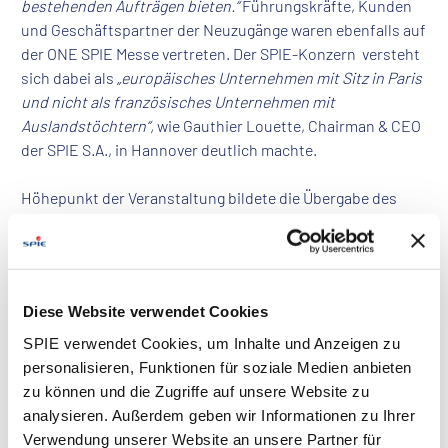
bestehenden Aufträgen bieten.“
Führungskräfte, Kunden
und Geschäftspartner der Neuzugänge waren ebenfalls auf
der ONE SPIE Messe vertreten. Der SPIE-Konzern versteht
sich dabei als
„europäisches Unternehmen mit Sitz in Paris
und nicht als französisches Unternehmen mit
Auslandstöchtern“,
wie Gauthier Louette, Chairman & CEO
der SPIE S.A., in Hannover deutlich machte.
Höhepunkt der Veranstaltung bildete die Übergabe des
Cisco Gold Partner Zertifikats für die SPIE Fleischhauer
GmbH, Tochtergesellschaft der SPIE GmbH. Die auf
Netzwerktechnik spezialisierten SPIE-Gesellschaften in
Frankreich und der Schweiz sind bereits seit längerem Gold
Diese Website verwendet Cookies
Partner von Cisco. Mit der nun erworbenen Zertifizierung
für Deutschland wird die SPIE-Gruppe als IT-Dienstleister
SPIE verwendet Cookies, um Inhalte und Anzeigen zu
insbesondere für international agierende Unternehmen ein
personalisieren, Funktionen für soziale Medien anbieten
noch attraktiverer Partner.
zu können und die Zugriffe auf unsere Website zu
analysieren. Außerdem geben wir Informationen zu Ihrer
Verwendung unserer Website an unsere Partner für