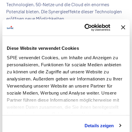
Technologien, 5G-Netze und die Cloud ein enormes
Potenzial bieten. Die Synergieeffekte dieser Technologien
eröffnen neue Möglichkeiten.
Das spiegelt sich in vielen Projekten wider, bei denen
Siemens und SPIE zusammenarbeiten: So hat SPIE
beispielsweise eigens für Siemens Real Estate eine
intelligente 360°Grad-Datenanalyse-Plattform zur
Diese Website verwendet Cookies
Auswertung und Darstellung von FM-Daten entwickelt
und implementiert.
SPIE verwendet Cookies, um Inhalte und Anzeigen zu
personalisieren, Funktionen für soziale Medien anbieten
Zusammengenommen haben unsere Unternehmen fast
zu können und die Zugriffe auf unsere Website zu
300 Jahre innovative Unternehmensgeschichte
analysieren. Außerdem geben wir Informationen zu Ihrer
geschrieben. So war Siemens in den 1880er Jahren an der
Verwendung unserer Website an unsere Partner für
ersten elektrischen Eisenbahn in Berlin beteiligt; nur
soziale Medien, Werbung und Analyse weiter. Unsere
wenige Jahrzehnte später half SPIE bei der Elektrifizierung
Partner führen diese Informationen möglicherweise mit
der Pariser Metro. In ähnlicher Weise bewegen wir uns
weiteren Daten zusammen, die Sie ihnen bereitgestellt
heute auf Ökosystem-Lösungen zu, die den Maßstab für
haben oder die sie im Rahmen Ihrer Nutzung der Dienste
die Zukunft setzen werden.
gesammelt haben. Dies schließt gegebenenfalls die
Details zeigen
Was werden Ihrer Meinung nach die wichtigsten
Verarbeitung Ihrer Daten in den USA ein. Alle weiteren