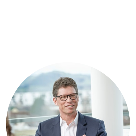
YouTube-Video blockiert
Durch einen Klick auf die Schaltfläche willigen Sie in die
Aktivierung von Marketing-Cookies ein. Dadurch können Inhalte
von Drittanbietern (z. B. YouTube) geladen werden. Weitere
Informationen finden Sie in unserer
Datenschutzerklärung
.
Marketing-Cookies aktivieren
und YouTube-Video anzeigen