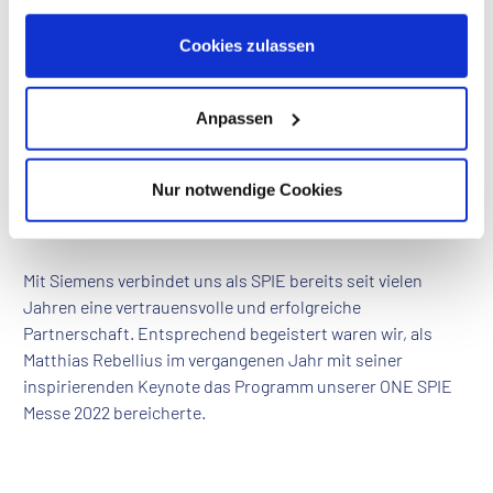
Entwicklungen der nächsten Jahre sein?
Informationen zu Cookies finden Sie in unseren
I
ch persönlich glaube, dass bis 2040 die meisten
Datenschutzhinweisen
.
Cookies zulassen
Geschäftsgebäude autonom sein werden. Sie werden die
Vorlieben ihrer Nutzer in Bezug auf Komfort und Sicherheit
kennen und in der Lage sein, darauf einzugehen und
Anpassen
gleichzeitig die Systeme wesentlich nachhaltiger zu
verwalten. Die Auswirkungen schätze ich als äußerst
Nur notwendige Cookies
positiv ein.
Mit Siemens verbindet uns als SPIE bereits seit vielen
Jahren eine vertrauensvolle und erfolgreiche
Partnerschaft. Entsprechend begeistert waren wir, als
Matthias Rebellius im vergangenen Jahr mit seiner
inspirierenden Keynote das Programm unserer ONE SPIE
Messe 2022 bereicherte.