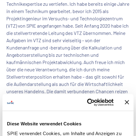
Technikexpertise zu vertiefen. Ich habe bereits einige Jahre
in einem Technikum gearbeitet, bevor ich 2015 als
Projektingenieur im Versuchs- und Technologiezentrum
(VTZ) von SPIE angefangen habe. Seit Anfang 2020 habe ich
die stellvertretende Leitung des VTZ übernommen. Meine
Aufgaben im VTZ sind sehr vielseitig – von der
Kundenanfrage und -beratung über die Kalkulation und
Angebotserstellung bis zur technischen und
kaufmännischen Projektabwicklung. Auch freue ich mich
über die neue Verantwortung, die ich durch meine
Stellvertreterposition erhalten habe – das gilt sowohl für
die Außendarstellung als auch für die Wirtschaftlichkeit
unseres Handelns. Die damit verbundenen Chancen reizen
mich sehr. Dadurch ist mein Job sehr abwechslungsreich.
Das gilt auch für unsere Projekte, die wir im VTZ abwickeln.
Kein Projekt gleicht dem anderen – egal ob es sich um
Typprüfungen an Freileitungskomponenten, technische
Diese Website verwendet Cookies
Gutachten, Schadensanalysen oder Messungen im
SPIE verwendet Cookies, um Inhalte und Anzeigen zu
Freileitungskontext handelt. Wir stehen immer vor neuen