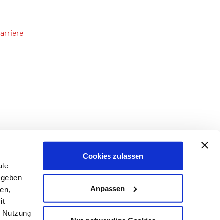
arriere
Cookies zulassen
ale
 geben
Anpassen
ien,
it
r Nutzung