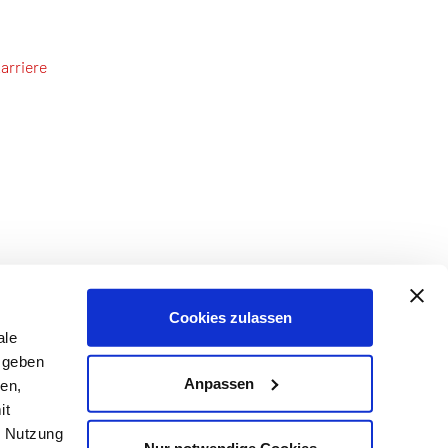
arriere
Cookies zulassen
ale
 geben
Anpassen
ien,
it
r Nutzung