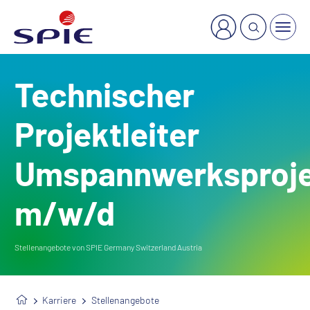
×
Welche Dienstleistung suchen Sie?
Technischer
Projektleiter
Umspannwerksproj
m/w/d
Stellenangebote von SPIE Germany Switzerland Austria
Karriere
Stellenangebote