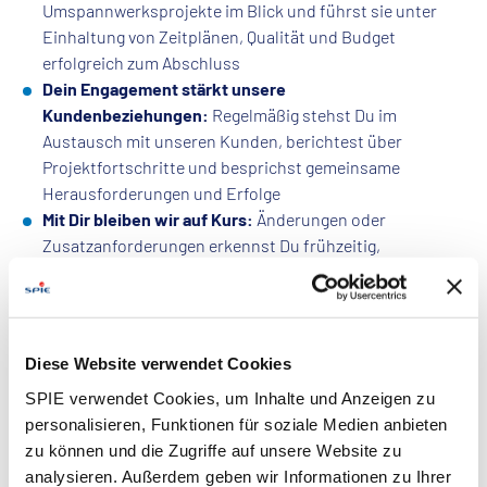
Umspannwerksprojekte im Blick und führst sie unter
Einhaltung von Zeitplänen, Qualität und Budget
erfolgreich zum Abschluss
Dein Engagement stärkt unsere
Kundenbeziehungen:
Regelmäßig stehst Du im
Austausch mit unseren Kunden, berichtest über
Projektfortschritte und besprichst gemeinsame
Herausforderungen und Erfolge
Mit Dir bleiben wir auf Kurs:
Änderungen oder
Zusatzanforderungen erkennst Du frühzeitig,
informierst über das Nachtragsmanagement und die
erforderlichen Maßnahmen
Dein Beitrag zählt!:
Von der Angebotserstellung bis zur
Abnahme des Projekts setzt Du Deine
Diese Website verwendet Cookies
Projektmanagement-Skills ein – insbesondere in der
SPIE verwendet Cookies, um Inhalte und Anzeigen zu
engen Zusammenarbeit mit unseren internen
personalisieren, Funktionen für soziale Medien anbieten
Expertenteams sowie mit externen Partnern
zu können und die Zugriffe auf unsere Website zu
Go Green!:
Die Energiewende treibt Dich an – durch die
analysieren. Außerdem geben wir Informationen zu Ihrer
Begleitung unserer deutschlandweiten Kundenprojekte