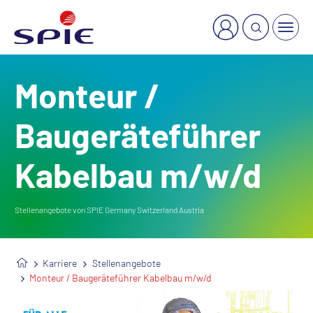
×
Welche Dienstleistung suchen Sie?
Monteur /
Baugeräteführer
Kabelbau m/w/d
Stellenangebote von SPIE Germany Switzerland Austria
Karriere
Stellenangebote
Monteur / Baugeräteführer Kabelbau m/w/d