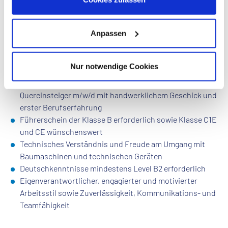
Kabelbaus für unsere Kunden teil
Anpassen
Profil
Abgeschlossene Ausbildung als Baugeräteführer /
Nur notwendige Cookies
Rohrleitungsbauer / Elektroanlagenmonteur /
Tiefbaufacharbeiter / Schlosser m/w/d oder
Quereinsteiger m/w/d mit handwerklichem Geschick und
erster Berufserfahrung
Führerschein der Klasse B erforderlich sowie Klasse C1E
und CE wünschenswert
Technisches Verständnis und Freude am Umgang mit
Baumaschinen und technischen Geräten
Deutschkenntnisse mindestens Level B2 erforderlich
Eigenverantwortlicher, engagierter und motivierter
Arbeitsstil sowie Zuverlässigkeit, Kommunikations- und
Teamfähigkeit