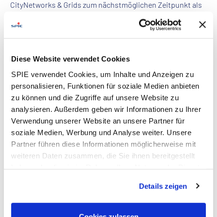
CityNetworks & Grids zum nächstmöglichen Zeitpunkt als
Monteur / Baugeräteführer Kabelbau m/w/d
Diese Website verwendet Cookies
Einsatzort: Köln
SPIE verwendet Cookies, um Inhalte und Anzeigen zu
Kennziffer: 2025-1714
personalisieren, Funktionen für soziale Medien anbieten
Arbeitszeit: Vollzeit (unbefristet)
zu können und die Zugriffe auf unsere Website zu
analysieren. Außerdem geben wir Informationen zu Ihrer
Verwendung unserer Website an unsere Partner für
Aufgaben
soziale Medien, Werbung und Analyse weiter. Unsere
Du führst Baumaschinen und Baufahrzeuge und
Partner führen diese Informationen möglicherweise mit
übernimmst die Pflegearbeiten an den Anlagen
weiteren Daten zusammen, die Sie ihnen bereitgestellt
Für die Wiederherstellung von Gehwegen und
haben oder die sie im Rahmen Ihrer Nutzung der Dienste
Verkehrsflächen sowie das Stellen von Masten bist Du
gesammelt haben. Dies schließt gegebenenfalls die
verantwortlich
Details zeigen
Verarbeitung Ihrer Daten in den USA ein. Alle weiteren
Außerdem nimmst Du an der Fehlersuche und
Informationen zu Cookies finden Sie in unseren
Störungsbeseitigung im Bereich des erdverlegten
Datenschutzhinweisen
.
Cookies zulassen