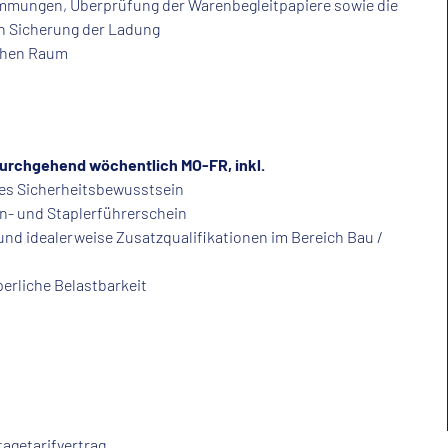
timmungen, Überprüfung der Warenbegleitpapiere sowie die
n Sicherung der Ladung
schen Raum
durchgehend wöchentlich MO-FR, inkl.
tes Sicherheitsbewusstsein
n- und Staplerführerschein
und idealerweise Zusatzqualifikationen im Bereich Bau /
erliche Belastbarkeit
agetarifvertrag