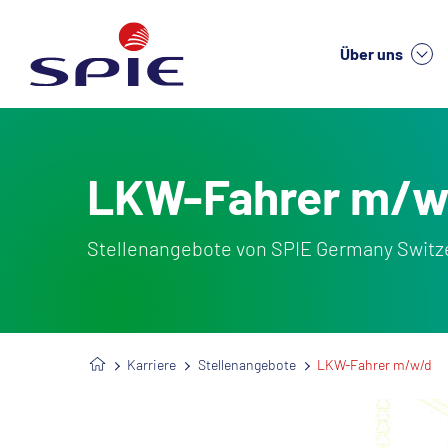
Über uns
We
LKW-Fahrer m/w
Stellenangebote von SPIE Germany Switze
Karriere
Stellenangebote
LKW-Fahrer m/w/d