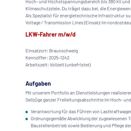
Hoch- und Höchstspannungsbereich bis 380 kV und g
Klimaschutzziele. Du trägst dazu bei, die Energiewen
Als Spezialist für energietechnische Infrastruktur 
Voltage / Transmission Lines (Einsatz im nordostd
LKW-Fahrer m/w/d
Einsatzort: Braunschweig
Kennziffer: 2025-1242
Arbeitszeit: Vollzeit (unbefristet)
Aufgaben
Mit unserem Portfolio an Dienstleistungen realisie
Seilzüge ganzer Freileitungsabschnitte im Hoch- un
Verantwortung für das Führen von Lastkraftwage
Ordnungsgemäße Abwicklung der zugewiesenen To
Baustellenbetrieb sowie Bedienung und Pflege d