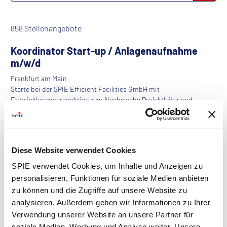
858 Stellenangebote
Koordinator Start-up / Anlagenaufnahme
m/w/d
Frankfurt am Main
Starte bei der SPIE Efficient Facilities GmbH mit
Entwicklungsperspektive zum Nachwuchs Projektleiter und
verstärke unser Team zum nächstmöglichen Zei...
Projektingenieur für Laborplanung /
Diese Website verwendet Cookies
Prozesstechnik m/w/d
SPIE verwendet Cookies, um Inhalte und Anzeigen zu
Nürnberg
personalisieren, Funktionen für soziale Medien anbieten
Wir, bei SPIE Life Science Engineering GmbH mit über 150
zu können und die Zugriffe auf unsere Website zu
Ingenieuren, Technikern, Konstrukteuren und kaufmännischen
Kolleginnen und Kollegen, planen ...
analysieren. Außerdem geben wir Informationen zu Ihrer
Verwendung unserer Website an unsere Partner für
soziale Medien, Werbung und Analyse weiter. Unsere