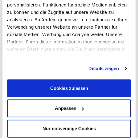
Materialdisposition & Abrechnung:
Mitverantwortung
personalisieren, Funktionen für soziale Medien anbieten
für Materialdisposition und Erstellung von
zu können und die Zugriffe auf unsere Website zu
Abrechnungsunterlagen
analysieren. Außerdem geben wir Informationen zu Ihrer
Verwendung unserer Website an unsere Partner für
soziale Medien, Werbung und Analyse weiter. Unsere
Profil
Partner führen diese Informationen möglicherweise mit
Qualifikation:
Abgeschlossene technische Ausbildung
weiteren Daten zusammen, die Sie ihnen bereitgestellt
als im Bereich Elektrotechnik / Energietechnik /
haben oder die sie im Rahmen Ihrer Nutzung der Dienste
Gebäudetechnik (z. B. als Elektriker / Elektroniker /
gesammelt haben. Dies schließt gegebenenfalls die
Details zeigen
Elektrofachkraft / Elektromonteur
Verarbeitung Ihrer Daten in den USA ein. Alle weiteren
/Elektroanlagenmonteur)
Informationen zu Cookies finden Sie in unseren
Berufserfahrung:
In einer der elektrotechnischen
Datenschutzhinweisen
.
Cookies zulassen
Schwerpunkte (Starkstrom, Sicherheitstechnik sowie
Betriebssicherheitsprüfung / DGUV V3)
Fachwissen
: Kenntnisse in Normen und
Anpassen
Sicherheitsanforderungen des jeweiligen
Einsatzbereichs
Nur notwendige Cookies
Sprachkenntnisse & Mobilität:
Mindestens
Deutschkenntnisse Level B2 und Führerschein Klasse B