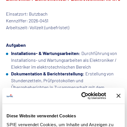
Einsatzort: Butzbach
Kennziffer: 2026-0451
Arbeitszeit: Vollzeit (unbefristet)
Aufgaben
Installations- & Wartungsarbeiten:
Durchführung von
Installations- und Wartungsarbeiten als Elektroniker /
Elektriker im elektrotechnischen Bereich
Dokumentation & Berichterstellung:
Erstellung von
Stundenzetteln, Prüfprotokollen und
Übergabeberichten in Zusammenarbeit mit dem
Bauleiter
Technische Unterlagen:
Aktualisierung von
Montagezeichnungen sowie Erstellung von Aufmaßen
Baubesprechungen:
Gelegentliche Teilnahme an
Diese Website verwendet Cookies
Baubesprechungen
SPIE verwendet Cookies, um Inhalte und Anzeigen zu