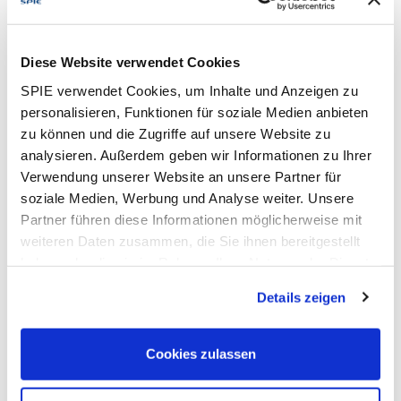
Wartung & Programmierung:
Ausführung von
Wartungsarbeiten sowie Anpassung von
Programmierungen im Bereich der Sicherheitstechnik
Diese Website verwendet Cookies
Kundenbetreuung:
Abstimmung mit Kunden in
SPIE verwendet Cookies, um Inhalte und Anzeigen zu
Zusammenarbeit mit der Projektleitung
personalisieren, Funktionen für soziale Medien anbieten
Dokumentation und Arbeitssicherheit:
Erstellung der
zu können und die Zugriffe auf unsere Website zu
Baustellendokumentationen sowie Verantwortung für
analysieren. Außerdem geben wir Informationen zu Ihrer
die Einhaltung Arbeitssicherheitsvorschriften
Verwendung unserer Website an unsere Partner für
soziale Medien, Werbung und Analyse weiter. Unsere
Partner führen diese Informationen möglicherweise mit
Profil
weiteren Daten zusammen, die Sie ihnen bereitgestellt
Qualifikation
: Ausbildung als Informationselektroniker
haben oder die sie im Rahmen Ihrer Nutzung der Dienste
bzw. Elektriker / Elektroniker Fachrichtung Energie- und
gesammelt haben. Dies schließt gegebenenfalls die
Details zeigen
Gebäudetechnik oder eine vergleichbare Ausbildung im
Verarbeitung Ihrer Daten in den USA ein. Alle weiteren
Bereich der Sicherheitstechnik
Informationen zu Cookies finden Sie in unseren
Idealerweise Berufserfahrung:
Berufserfahrung in der
Datenschutzhinweisen
.
Cookies zulassen
technischen Betreuung von Anlagen im Bereich der
Gebäudetechnik z. B. mit Schwerpunkt auf