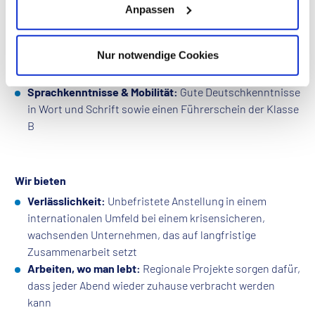
Sicherheitstechnik
Anpassen
Wünschenswerte Zusatzqualifikationen
: Als Meister /
Techniker im Bereich Elektrotechnik
Nur notwendige Cookies
Fachwissen
: Kenntnisse in den gängigen Regelwerken
wie VDE, DIN und VDS
Sprachkenntnisse & Mobilität:
Gute Deutschkenntnisse
in Wort und Schrift sowie einen Führerschein der Klasse
B
Wir bieten
Verlässlichkeit:
Unbefristete Anstellung in einem
internationalen Umfeld bei einem krisensicheren,
wachsenden Unternehmen, das auf langfristige
Zusammenarbeit setzt
Arbeiten, wo man lebt:
Regionale Projekte sorgen dafür,
dass jeder Abend wieder zuhause verbracht werden
kann