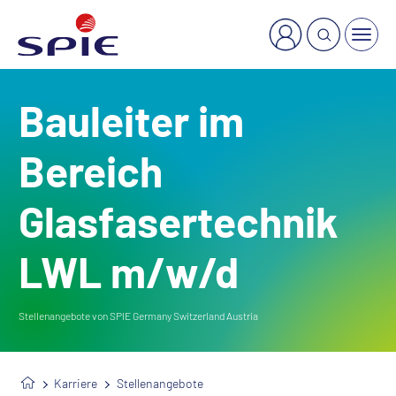
×
Welche Dienstleistung suchen Sie?
Bauleiter im
Bereich
Glasfasertechnik
LWL m/w/d
Stellenangebote von SPIE Germany Switzerland Austria
Karriere
Stellenangebote