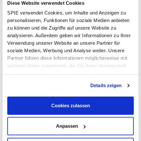
Bauleiter im Bereich Glasfasertechnik LWL m/w/d
Diese Website verwendet Cookies
Standort: Biedermannsdorf
SPIE verwendet Cookies, um Inhalte und Anzeigen zu
Kennziffer: 2023-1154
personalisieren, Funktionen für soziale Medien anbieten
Arbeitszeit: Vollzeit
zu können und die Zugriffe auf unsere Website zu
analysieren. Außerdem geben wir Informationen zu Ihrer
Verwendung unserer Website an unsere Partner für
Aufgaben
soziale Medien, Werbung und Analyse weiter. Unsere
Operative Abwicklung von Projekten im Bereich LWL /
Partner führen diese Informationen möglicherweise mit
Glasfasertechnik / Kupfertechnik
weiteren Daten zusammen, die Sie ihnen bereitgestellt
Abstimmung mit der Projektleitung und Ausführung mit
haben oder die sie im Rahmen Ihrer Nutzung der Dienste
anderen Gewerken
gesammelt haben. Dies schließt gegebenenfalls die
Abklärungen mit dem Auftraggeber in technischer
Details zeigen
Verarbeitung Ihrer Daten in den USA ein. Alle weiteren
Hinsicht
Informationen zu Cookies finden Sie in unseren
Personaleinsatzplanung und effiziente Nutzung der
Datenschutzhinweisen
.
Cookies zulassen
vorhandenen Ressourcen
Beauftragung und Koordination von Subunternehmern
Einhaltung der gesetzlichen Sicherheitsvorschriften auf
Anpassen
den Baustellen