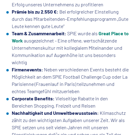
Erfolg unseres Unternehmens zu profitieren
Prämie bis zu 2.550 €:
Bei erfolgreicher Einstellung
durch das Mitarbeitenden-Empfehlungsprogramm „Gute
Leute kennen gute Leute“
Team & Zusammenarbeit:
SPIE wurde als
Great Place to
Work
ausgezeichnet - Eine offene, wertschätzende
Unternehmenskultur mit kollegialem Miteinander und
Kommunikation auf Augenhöhe ist uns besonders
wichtig
Firmenevents:
Neben verschiedenen Events besteht die
Möglichkeit an dem SPIE Football Challenge Cup oder La
Parisienne (Frauenlauf in Paris) teilzunehmen und
echtes Teamgefühl mitzuerleben
Corporate Benefits:
Vielseitige Rabatte in den
Bereichen Shopping, Freizeit und Reisen
Nachhaltigkeit und Umweltbewusstsein:
Klimaschutz
zählt zu den wichtigsten Aufgaben unserer Zeit. Wir als
SPIE setzen uns seit vielen Jahren mit unseren
Dienstleistungen dafür ein und sehen uns als Teil der