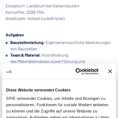
Einsatzort: Landstuhl bei Kaiserslautern
Kennziffer: 2026-1154
Arbeitszeit: Vollzeit (unbefristet)
Aufgaben
Baustellenleitung
: Eigenverantwortliche Abwicklungen
von Baustellen
Team & Material:
Koordinierung
des Materialeinsatzes sowie Führung und
Einsetzung der Mitarbeiter vor Ort
Abstimmung:
Enge Zusammenarbeit mit dem
Projektleiter und Kunden vor Ort
Dokumentation:
Erfassung der täglichen und
Diese Website verwendet Cookies
wöchentlichen Arbeitsvorgänge (z. B. Arbeitsstunden
SPIE verwendet Cookies, um Inhalte und Anzeigen zu
und Zusatzarbeiten)
personalisieren, Funktionen für soziale Medien anbieten
Kleinere Baustellen:
Aktive Mitarbeit
zu können und die Zugriffe auf unsere Website zu
analysieren. Außerdem geben wir Informationen zu Ihrer