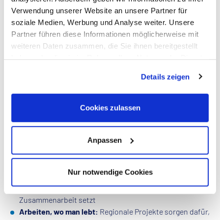
Verwendung unserer Website an unsere Partner für
Profil
soziale Medien, Werbung und Analyse weiter. Unsere
Qualifikation:
Abgeschlossene Ausbildung zum
Partner führen diese Informationen möglicherweise mit
Elektroinstallateur / Elektrotechniker / Elektriker /
weiteren Daten zusammen, die Sie ihnen bereitgestellt
Elektroniker / Elektromonteur / Elektrotechniker im
haben oder die sie im Rahmen Ihrer Nutzung der Dienste
Bereich Energie- und Gebäudetechnik
gesammelt haben. Dies schließt gegebenenfalls die
Berufserfahrung:
Erste Berufserfahrung als Bauleiter /
Details zeigen
Verarbeitung Ihrer Daten in den USA ein. Alle weiteren
Obermonteur
Informationen zu Cookies finden Sie in unseren
Sprachkenntnisse:
Mind. Deutschkenntnisse Level B2
Datenschutzhinweisen
.
Cookies zulassen
Mobilität:
Führerschein Klasse B
Anpassen
Wir bieten
Verlässlichkeit:
Unbefristete Anstellung in einem
Nur notwendige Cookies
internationalen Umfeld bei einem krisensicheren,
wachsenden Unternehmen, das auf langfristige
Zusammenarbeit setzt
Arbeiten, wo man lebt:
Regionale Projekte sorgen dafür,