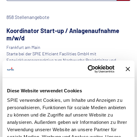
858 Stellenangebote
Koordinator Start-up / Anlagenaufnahme
m/w/d
Frankfurt am Main
Starte bei der SPIE Efficient Facilities GmbH mit
Entwicklungsperspektive zum Nachwuchs Projektleiter und
verstärke unser Team zum nächstmöglichen Zei...
Projektingenieur für Laborplanung /
Diese Website verwendet Cookies
Prozesstechnik m/w/d
SPIE verwendet Cookies, um Inhalte und Anzeigen zu
Nürnberg
personalisieren, Funktionen für soziale Medien anbieten
Wir, bei SPIE Life Science Engineering GmbH mit über 150
zu können und die Zugriffe auf unsere Website zu
Ingenieuren, Technikern, Konstrukteuren und kaufmännischen
Kolleginnen und Kollegen, planen ...
analysieren. Außerdem geben wir Informationen zu Ihrer
Verwendung unserer Website an unsere Partner für
soziale Medien, Werbung und Analyse weiter. Unsere