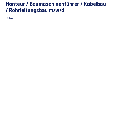
Monteur / Baumaschinenführer / Kabelbau
/ Rohrleitungsbau m/w/d
Syke
Die SPIE Versorgungstechnik GmbH ist ein starker und
zuverlässiger Partner der Energieversorger und
Kommunikationsnetzbetreiber. Zu unserem Leistungss...
Recruiter | Technik m/w/d
München, Hamburg
Du begeisterst Menschen, erkennst Potenziale und möchtest
technische Fach- und Führungskräfte für einen der führenden
Multitechnik-Dienstleister Europ...
Obermonteur im Bereich Elektrotechnik in
der 4-Tage-Woche m/w/d
Stams
Die SPIE KEM GmbH, als Tochtergesellschaft der SPIE Gruppe,