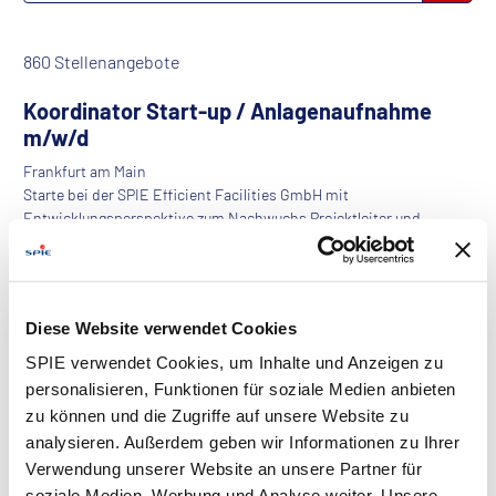
860 Stellenangebote
Koordinator Start-up / Anlagenaufnahme
m/w/d
Frankfurt am Main
Starte bei der SPIE Efficient Facilities GmbH mit
Entwicklungsperspektive zum Nachwuchs Projektleiter und
verstärke unser Team zum nächstmöglichen Zei...
Projektingenieur für Laborplanung /
Diese Website verwendet Cookies
Prozesstechnik m/w/d
SPIE verwendet Cookies, um Inhalte und Anzeigen zu
Nürnberg
personalisieren, Funktionen für soziale Medien anbieten
Wir, bei SPIE Life Science Engineering GmbH mit über 150
zu können und die Zugriffe auf unsere Website zu
Ingenieuren, Technikern, Konstrukteuren und kaufmännischen
Kolleginnen und Kollegen, planen ...
analysieren. Außerdem geben wir Informationen zu Ihrer
Verwendung unserer Website an unsere Partner für
soziale Medien, Werbung und Analyse weiter. Unsere