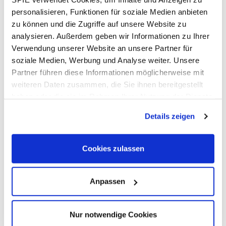
Wo
personalisieren, Funktionen für soziale Medien anbieten
Halle 21
zu können und die Zugriffe auf unsere Website zu
Hammarskjöldplatz
analysieren. Außerdem geben wir Informationen zu Ihrer
14055 Berlin-Charlottenburg
Verwendung unserer Website an unsere Partner für
Zur Website
soziale Medien, Werbung und Analyse weiter. Unsere
Partner führen diese Informationen möglicherweise mit
weiteren Daten zusammen, die Sie ihnen bereitgestellt
Sie haben Fragen?
haben oder die sie im Rahmen Ihrer Nutzung der Dienste
gesammelt haben. Dies schließt gegebenenfalls die
Wir helfen Ihnen gerne weiter!
Details zeigen
Verarbeitung Ihrer Daten in den USA ein. Alle weiteren
Informationen zu Cookies finden Sie in unseren
E-Mail schreiben
Datenschutzhinweisen
.
Cookies zulassen
Anpassen
Route
Nur notwendige Cookies