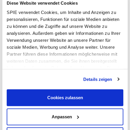
Diese Website verwendet Cookies
Das kleine 1x1 der Körpersprache
SPIE verwendet Cookies, um Inhalte und Anzeigen zu
Stimm- und Sprachtraining
personalisieren, Funktionen für soziale Medien anbieten
Erhöhte Gesprächskompetenz durch sprachlichen
zu können und die Zugriffe auf unsere Website zu
Ausdruck und deutliche Aussprache
analysieren. Außerdem geben wir Informationen zu Ihrer
Im Kunden- und Mitarbeitergespräch überzeugen
Verwendung unserer Website an unsere Partner für
Umgang mit eigenen Fehlern, Lampenfieber und
soziale Medien, Werbung und Analyse weiter. Unsere
Stress
Partner führen diese Informationen möglicherweise mit
Kosten
weiteren Daten zusammen, die Sie ihnen bereitgestellt
750€ pro Person
haben oder die sie im Rahmen Ihrer Nutzung der Dienste
gesammelt haben. Dies schließt gegebenenfalls die
Referent
Details zeigen
Verarbeitung Ihrer Daten in den USA ein. Alle weiteren
Irene Gräf
Informationen zu Cookies finden Sie in unseren
Datenschutzhinweisen
.
Cookies zulassen
Das angegebene Formular ist nicht mehr vorhanden oder
ist momentan nicht veröffentlicht.
Anpassen