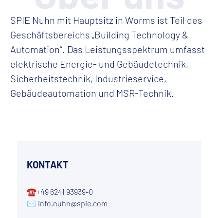
Referenzen
SPIE Nuhn mit Hauptsitz in Worms ist Teil des
Geschäftsbereichs „Building Technology &
Karriere
Automation“. Das Leistungsspektrum umfasst
Downloads
elektrische Energie- und Gebäudetechnik,
Sicherheitstechnik, Industrieservice,
Gebäudeautomation und MSR-Technik.
KONTAKT
☎+49 6241 93939-0
✉
info.nuhn@spie.com