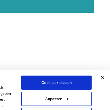
Cookies zulassen
ale
 geben
Anpassen
ien,
it