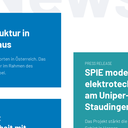
uktur in
aus
rten in Österreich. Das
PRESS RELEASE
ur im Rahmen des
SPIE moder
ei.
elektrotec
am Uniper
Staudinge
t
Das Projekt stärkt di
heit mit
Gebiet in Hessen.