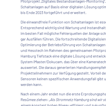
Pilotprojekt „Digitales Bestandsanlagen-Monitoring“
Schaltanlagen auf Basis einer digitalen Lösung optim
bis Ende 2023 fortgeführt und erweitert.
Die einwandfreie Funktion von Schaltanlagen ist esse
Entsprechend wichtig sind Wartung und Instandhal
im besten Fall mögliche Fehlerquellen der Anlage sc
gar Ausfällen führen. Die fortschreitende Digitalisi
Optimierung der Betriebsführung von Schaltanlagen
und Hesotech im Rahmen des gemeinsamen Pilotprojek
Hamburg Tiefstack eine digitale Lösung und entwickel
System iMaster/Dokucam, das über eine Kameratech
auswertet. Die daraus generierten Handlungsempfehl
Projektteilnehmern zur Verfügung gestellt. Vorteil de
Sensoren keinen spezifischen Anwendungsfall gibt un
werden kann.
Nach einem Jahr endet nun die erste Erprobungsphas
Resümee ziehen:
„
Als Stromnetz Hamburg sind wir s
einem konstant hohen Niveau effizient und zukunfts