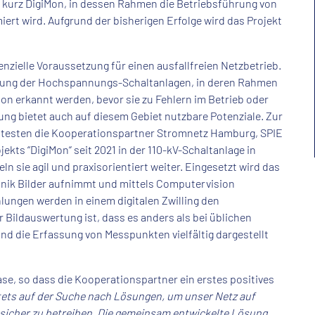
, kurz DigiMon, in dessen Rahmen die Betriebsführung von
iert wird. Aufgrund der bisherigen Erfolge wird das Projekt
nzielle Voraussetzung für einen ausfallfreien Netzbetrieb.
tung der Hochspannungs-Schaltanlagen, in deren Rahmen
hon erkannt werden, bevor sie zu Fehlern im Betrieb oder
erung bietet auch auf diesem Gebiet nutzbare Potenziale. Zur
 testen die Kooperationspartner Stromnetz Hamburg, SPIE
ts “DigiMon“ seit 2021 in der 110-kV-Schaltanlage in
n sie agil und praxisorientiert weiter. Eingesetzt wird das
nik Bilder aufnimmt und mittels Computervision
ungen werden in einem digitalen Zwilling den
r Bildauswertung ist, dass es anders als bei üblichen
d die Erfassung von Messpunkten vielfältig dargestellt
e, so dass die Kooperationspartner ein erstes positives
tets auf der Suche nach Lösungen, um unser Netz auf
sicher zu betreiben. Die gemeinsam entwickelte Lösung