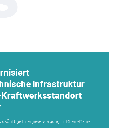
nisiert
hnische Infrastruktur
-Kraftwerksstandort
r
e zukünftige Energieversorgung im Rhein-Main-