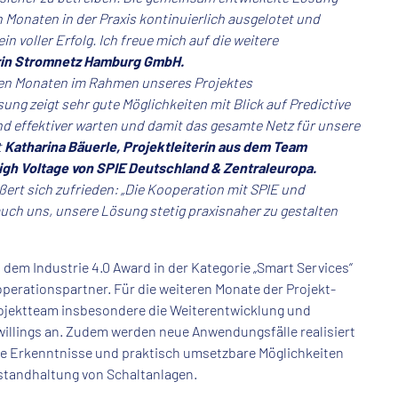
 Monaten in der Praxis kontinuierlich ausgelotet und
in voller Erfolg. Ich freue mich auf die weitere
erin Stromnetz Hamburg GmbH.
genen Monaten im Rahmen unseres Projektes
ung zeigt sehr gute Möglichkeiten mit Blick auf Predictive
nd effektiver warten und damit das gesamte Netz für unsere
t
Katharina Bäuerle, Projektleiterin aus dem Team
High Voltage von SPIE Deutschland & Zentraleuropa.
ußert sich zufrieden: „Die Kooperation mit SPIE und
uch uns, unsere Lösung stetig praxisnaher zu gestalten
 dem Industrie 4.0 Award in der Kategorie „Smart Services“
ooperationspartner. Für die weiteren Monate der Projekt-
 Projektteam insbesondere die Weiterentwicklung und
willings an. Zudem werden neue Anwendungsfälle realisiert
ere Erkenntnisse und praktisch umsetzbare Möglichkeiten
standhaltung von Schaltanlagen.