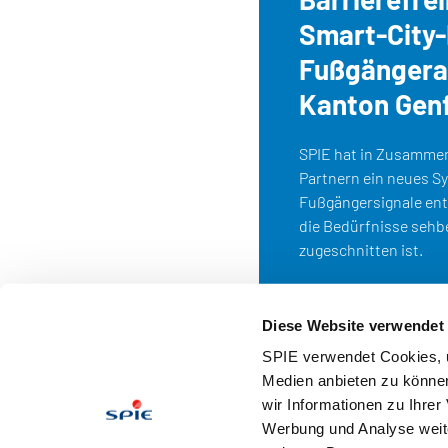
Smart-City-
Fußgängera
Kanton Gen
SPIE hat in Zusammen
Partnern ein neues S
Fußgängersignale entw
die Bedürfnisse sehb
zugeschnitten ist.
Diese Website verwendet
SPIE verwendet Cookies, u
Medien anbieten zu können
wir Informationen zu Ihre
Werbung und Analyse weite