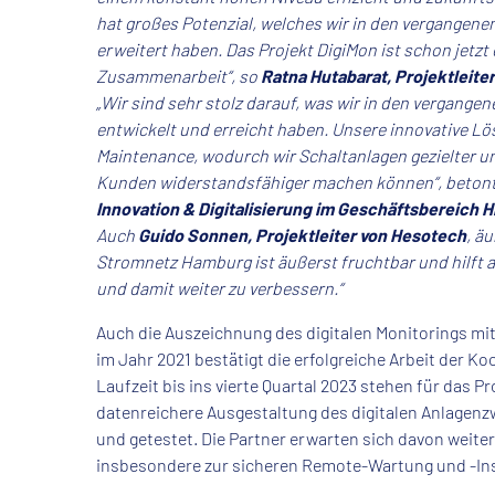
hat großes Potenzial, welches wir in den vergangenen
erweitert haben. Das Projekt DigiMon ist schon jetzt e
Zusammenarbeit“, so
Ratna Hutabarat, Projektleit
„Wir sind sehr stolz darauf, was wir in den vergan
entwickelt und erreicht haben. Unsere innovative Lös
Maintenance, wodurch wir Schaltanlagen gezielter u
Kunden widerstandsfähiger machen können“, beton
Innovation & Digitalisierung im Geschäftsbereich 
Auch
Guido Sonnen, Projektleiter von Hesotech
, ä
Stromnetz Hamburg ist äußerst fruchtbar und hilft a
und damit weiter zu verbessern.“
Auch die Auszeichnung des digitalen Monitorings mit
im Jahr 2021 bestätigt die erfolgreiche Arbeit der K
Laufzeit bis ins vierte Quartal 2023 stehen für das
datenreichere Ausgestaltung des digitalen Anlagenz
und getestet. Die Partner erwarten sich davon weit
insbesondere zur sicheren Remote-Wartung und -In