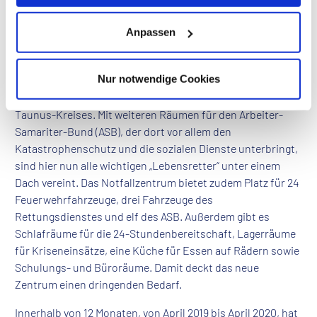
Leitungen montiert.
Alle Retter unter einem Dach
Anpassen
Der auf einem über 16.000 Quadratmeter großen
Grundstück entstandene Neubau bietet in zwei Gebäuden
Nur notwendige Cookies
Platz für ein Feuerwehrgerätehaus der Freiwilligen
Feuerwehr Eschborn und eine Rettungswache des Main-
Taunus-Kreises. Mit weiteren Räumen für den Arbeiter-
Samariter-Bund (ASB), der dort vor allem den
Katastrophenschutz und die sozialen Dienste unterbringt,
sind hier nun alle wichtigen „Lebensretter“ unter einem
Dach vereint. Das Notfallzentrum bietet zudem Platz für 24
Feuerwehrfahrzeuge, drei Fahrzeuge des
Rettungsdienstes und elf des ASB. Außerdem gibt es
Schlafräume für die 24-Stundenbereitschaft, Lagerräume
für Kriseneinsätze, eine Küche für Essen auf Rädern sowie
Schulungs- und Büroräume. Damit deckt das neue
Zentrum einen dringenden Bedarf.
Innerhalb von 12 Monaten, von April 2019 bis April 2020, hat