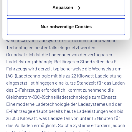
Immobilieneigentümern gefallen, in den Aufbau einer
Anpassen
eigenen Ladeinfrastruktur zu investieren, muss die
passende Ladetechnologie für den jeweiligen
Anwendungsfall ausgewählt werden. Hierbei hängt es
Nur notwendige Cookies
entscheidend von der Immobilie und ihrer Nutzung ab,
welche Art von Ladesystem erforderlich ist und welche
Technologien bestenfalls eingesetzt werden.
Grundsätzlich ist die Ladedauer von der verfügbaren
Ladeleistung abhängig. Bei längeren Standzeiten des E-
Fahrzeugs wird derzeit typischerweise die Wechselstrom-
(AC-)Ladetechnologie mit bis zu 22 Kilowatt Ladeleistung
eingesetzt. Ist hingegen eine kurze Standzeit für das Laden
des E-Fahrzeugs erforderlich, kommt zunehmend die
Gleichstrom-(DC-)Schnellladetechnologie zum Einsatz.
Eine moderne Ladetechnologie der Ladesysteme und der
E-Fahrzeuge erlaubt bereits heute Ladeleistungen von bis
zu 350 Kilowatt, was Ladezeiten von unter 15 Minuten für
das Vollladen ermöglicht. Solche Systeme erfordern jedoch