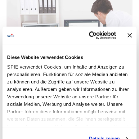
Diese Website verwendet Cookies
SPIE verwendet Cookies, um Inhalte und Anzeigen zu
personalisieren, Funktionen für soziale Medien anbieten
AM Suite - Das modulare
Assetmanagement-System
zu können und die Zugriffe auf unsere Website zu
analysieren. Außerdem geben wir Informationen zu Ihrer
Verwendung unserer Website an unsere Partner für
soziale Medien, Werbung und Analyse weiter. Unsere
Partner führen diese Informationen möglicherweise mit
weiteren Daten zusammen, die Sie ihnen bereitgestellt
Baueinsatzkabel
haben oder die sie im Rahmen Ihrer Nutzung der Dienste
gesammelt haben. Dies schließt gegebenenfalls die
Details zeigen